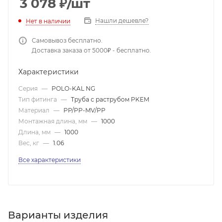
3 078
₽
/шт
Нашли дешевле?
Нет в наличии
Самовывоз бесплатно.
Доставка заказа от 5000₽ - бесплатно.
Характеристики
Серия
—
POLO-KAL NG
Тип фитинга
—
Труба с раструбом PKEM
Материал
—
PP/PP-MV/PP
Монтажная длина, мм
—
1000
Длина, мм
—
1000
Вес, кг
—
1.06
Все характеристики
Варианты изделия