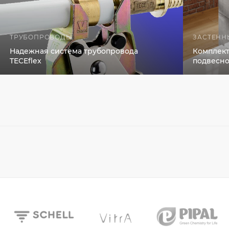
ТРУБОПРОВОДЫ
ЗАСТЕНН
Надежная система трубопровода
Комплект
TECEflex
подвесно