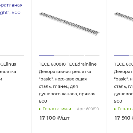
ECElinus
TECE 600810 TECEdrainline
TECE 600
решетка
Декоративная решетка
Декорат
м
"basic", нержавеющая
"basic"
сталь, глянец для
сталь, гля
душевого канала, прямая
душевог
800
900
Есть в наличии
Арт.: 600810
Есть в 
17 100
₽
/шт
17 910