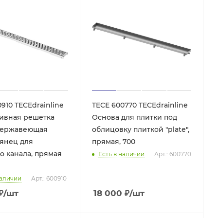
910 TECEdrainline
TECE 600770 TECEdrainline
ивная решетка
Основа для плитки под
, нержавеющая
облицовку плиткой "plate",
нец для
прямая, 700
о канала, прямая
Есть в наличии
Арт.: 600770
наличии
Арт.: 600910
₽
/шт
18 000
₽
/шт