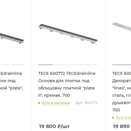
Edrainline
TECE 600772 TECEdrainline
TECE 600
тки под
Основа для плитки под
Декорат
ой "plate",
облицовку плиткой "plate
"lines",
II", прямая, 700
сталь, гля
душевог
Есть в наличии
Арт.: 600772
700
Есть в 
19 800
₽
/шт
19 890