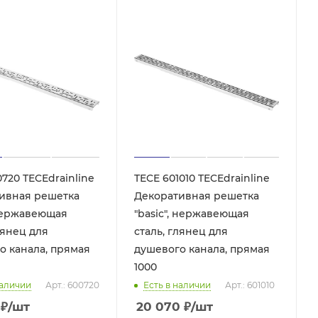
720 TECEdrainline
TECE 601010 TECEdrainline
ивная решетка
Декоративная решетка
 нержавеющая
"basic", нержавеющая
нец для
сталь, глянец для
о канала, прямая
душевого канала, прямая
1000
наличии
Арт.: 600720
Есть в наличии
Арт.: 601010
₽
/шт
20 070
₽
/шт