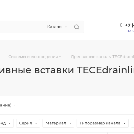
+7 
Каталог
ЗАК
—
—
Системы водоотведения
Дренажные каналы TECEdrainl
ивные вставки TECEdrainl
вание)
енд
Серия
Материал
Типоразмер канала