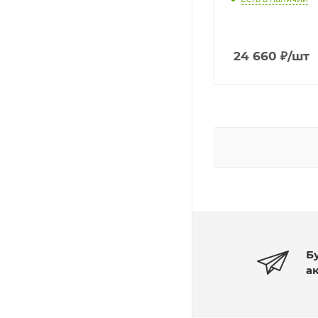
24 660
₽
/шт
Б
а