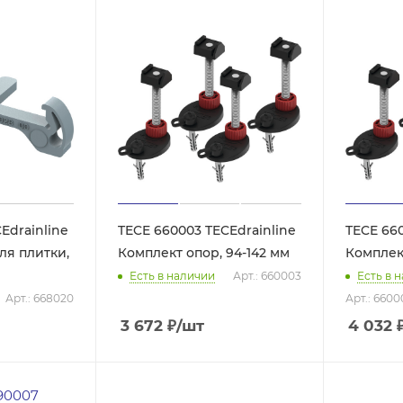
Edrainline
TECE 660003 TECEdrainline
TECE 660
ля плитки,
Комплект опор, 94-142 мм
Комплект
Есть в наличии
Арт.: 660003
Есть в 
Арт.: 668020
Арт.: 660
3 672
₽
/шт
4 032