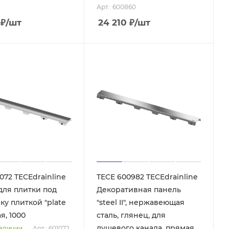
Арт.: 600860
₽
/шт
24 210
₽
/шт
072 TECEdrainline
TECE 600982 TECEdrainline
для плитки под
Декоративная панель
ку плиткой "plate
"steel II", нержавеющая
ая, 1000
сталь, глянец, для
душевого канала, прямая,
наличии
Арт.: 601072