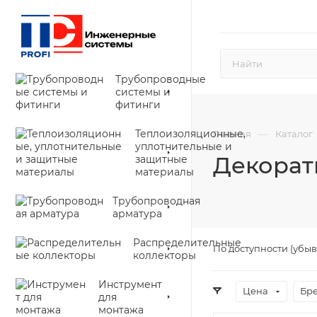
Трубопроводные
системы и
фитинги
Теплоизоляционные,
—
Главная
Каталог
уплотнительные и
Декорат
защитные
материалы
Трубопроводная
арматура
Распределительные
По доступности (убы
коллекторы
Инструмент
Цена
Бр
для
монтажа