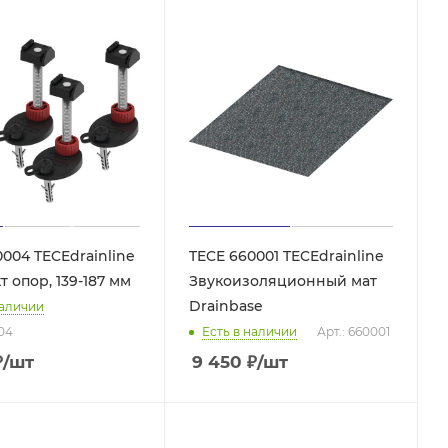
004 TECEdrainline
TECE 660001 TECEdrainline
 опор, 139-187 мм
Звукоизоляционный мат
Drainbase
наличии
004
Есть в наличии
Арт.: 660001
₽
/шт
9 450
₽
/шт