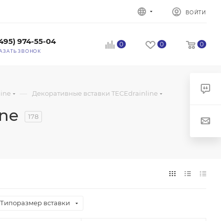
ВОЙТИ
(495) 974-55-04
0
0
0
АЗАТЬ ЗВОНОК
—
ine
Декоративные вставки TECEdrainline
ine
178
Типоразмер вставки