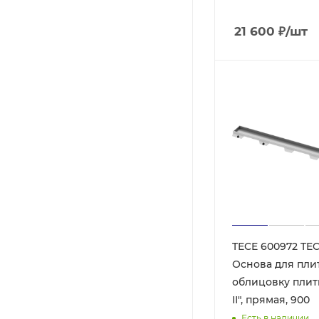
21 600
₽
/шт
TECE 600972 TEC
Основа для пли
облицовку плитк
II", прямая, 900
Есть в наличии