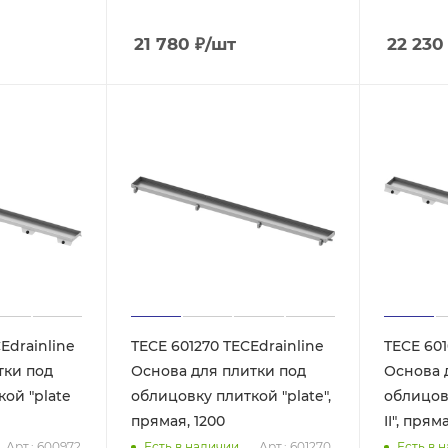
21 780
₽
/шт
22 230
Edrainline
TECE 601270 TECEdrainline
TECE 601
тки под
Основа для плитки под
Основа 
ой "plate
облицовку плиткой "plate",
облицов
прямая, 1200
II", прям
Арт.: 600972
Есть в наличии
Арт.: 601270
Есть в 