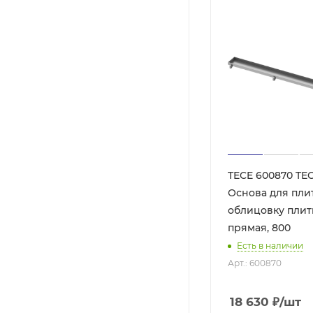
TECE 600870 TEC
Основа для пли
облицовку плитк
прямая, 800
Есть в наличии
Арт.: 600870
18 630
₽
/шт