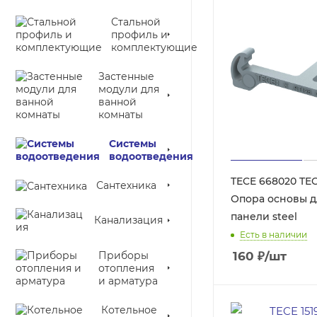
Стальной
профиль и
комплектующие
Застенные
модули для
ванной
комнаты
Системы
водоотведения
TECE 668020 TEC
Сантехника
Опора основы д
панели steel
Канализация
Есть в наличии
Приборы
160
₽
/шт
отопления
и арматура
Котельное