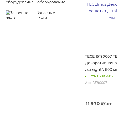
оборудование
Запасные
части
TECE 15190007 T
Декоративная 
„straight“, 800 м
Есть в наличии
Арт.: 15190007
11 970
₽
/шт