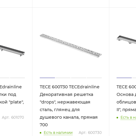
Edrainline
TECE 600730 TECEdrainline
TECE 600
тки под
Декоративная решетка
Основа 
ой "plate",
"drops", нержавеющая
облицов
сталь, глянец для
II", прям
душевого канала, прямая
Арт.: 601070
Есть в 
700
Есть в наличии
Арт.: 600730