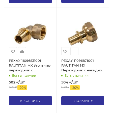
РЕХАУ 11096831001
РЕХАУ 11096871001
RAUTITAN MX Угольник-
RAUTITAN MX
переходник с
Переходник с накидной
внутренней резьбой 16-
гайкой 16-G 3/4, DZR
Есть в наличии
Есть в наличии
Rp 1/2, DZR латунь
латунь
502
₽
/шт
504
₽
/шт
627
₽
630
₽
-
20
%
-
20
%
В КОРЗИНУ
В КОРЗИНУ