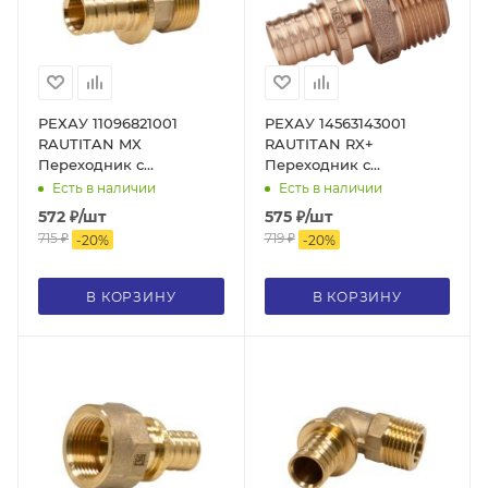
РЕХАУ 11096821001
РЕХАУ 14563143001
RAUTITAN MX
RAUTITAN RX+
Переходник с
Переходник с
наружной резьбой 25-R
наружной резьбой 20-R
Есть в наличии
Есть в наличии
3/4, DZR латунь
1/2, бронза
572
₽
/шт
575
₽
/шт
715
₽
719
₽
-
20
%
-
20
%
В КОРЗИНУ
В КОРЗИНУ