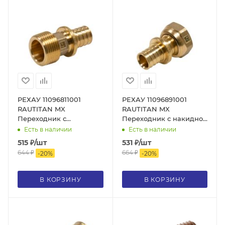
РЕХАУ 11096811001
РЕХАУ 11096891001
RAUTITAN MX
RAUTITAN MX
Переходник с
Переходник с накидной
наружной резьбой 20-R
гайкой 20-G 3/4, DZR
Есть в наличии
Есть в наличии
3/4, DZR латунь
латунь
515
₽
/шт
531
₽
/шт
644
₽
664
₽
-
20
%
-
20
%
В КОРЗИНУ
В КОРЗИНУ