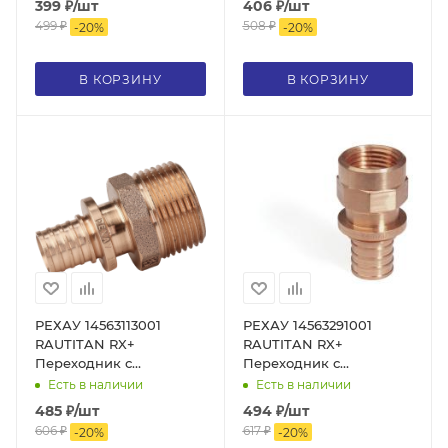
399
₽
/шт
406
₽
/шт
499
₽
508
₽
-
20
%
-
20
%
В КОРЗИНУ
В КОРЗИНУ
РЕХАУ 14563113001
РЕХАУ 14563291001
RAUTITAN RX+
RAUTITAN RX+
Переходник с
Переходник с
наружной резьбой 16-R
внутренней резьбой 20-
Есть в наличии
Есть в наличии
1/2, бронза
Rp 3/4, бронза
485
₽
/шт
494
₽
/шт
606
₽
617
₽
-
20
%
-
20
%