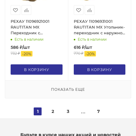
РЕХАУ 11096921001
РЕХАУ 11096931001
RAUTITAN MX
RAUTITAN MX Угольник-
Переходник с
переходник с наружной
внутренней резьбой 20-
резьбой 20-R 1/2, DZR
Есть в наличии
Есть в наличии
Rp 3/4, DZR латунь
латунь
586
₽
/шт
616
₽
/шт
732
₽
770
₽
-
20
%
-
20
%
В КОРЗИНУ
В КОРЗИНУ
ПОКАЗАТЬ ЕЩЕ
1
2
3
7
Будьте в курсе наших акций и новостей