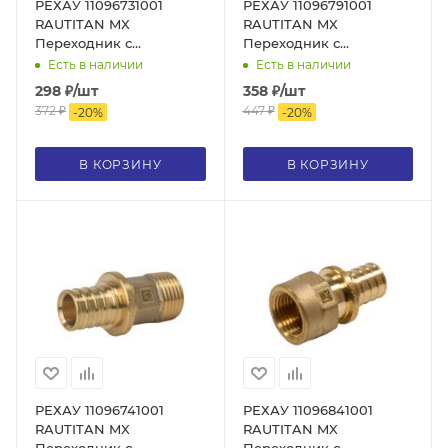
РЕХАУ 11096731001
РЕХАУ 11096791001
RAUTITAN MX
RAUTITAN MX
Переходник с
Переходник с
наружной резьбой 16-R
внутренней резьбой 16-
Есть в наличии
Есть в наличии
1/2, DZR латунь
Rp 1/2, DZR латунь
298
₽
/шт
358
₽
/шт
372
₽
447
₽
-
20
%
-
20
%
В КОРЗИНУ
В КОРЗИНУ
РЕХАУ 11096741001
РЕХАУ 11096841001
RAUTITAN MX
RAUTITAN MX