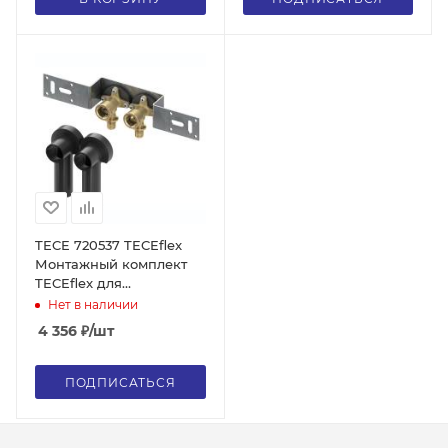
прокладками
TECE 720537 TECEflex
Монтажный комплект
TECEflex для
подключения
Нет в наличии
радиатора с
4 356
₽
/шт
настенными уголками
ПОДПИСАТЬСЯ