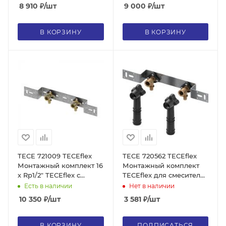
подключиения
8 910
₽
/шт
9 000
₽
/шт
сместителя, бронза
В КОРЗИНУ
В КОРЗИНУ
TECE 721009 TECEflex
TECE 720562 TECEflex
Монтажный комплект 16
Монтажный комплект
х Rp1/2" TECEflex с
TECEflex для смесителя,
настенными уголками
20 х 1/2", бронза
Есть в наличии
Нет в наличии
из стандартной латуни,
10 350
₽
/шт
3 581
₽
/шт
усиленной монтажной
пластиной и
звукоизолирующими
В КОРЗИНУ
ПОДПИСАТЬСЯ