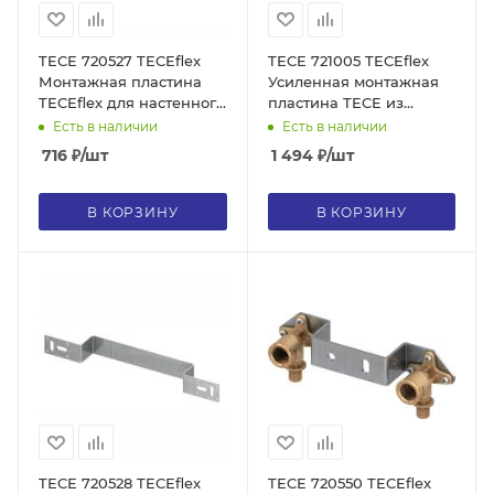
TECE 720527 TECEflex
TECE 721005 TECEflex
Монтажная пластина
Усиленная монтажная
TECEflex для настенного
пластина TECE из
уголка 1/2''
оцинкованной стали 3
Есть в наличии
Есть в наличии
мм для трех настенных
716
₽
/шт
1 494
₽
/шт
уголков, шаг вращения
15 градусов
В КОРЗИНУ
В КОРЗИНУ
TECE 720528 TECEflex
TECE 720550 TECEflex