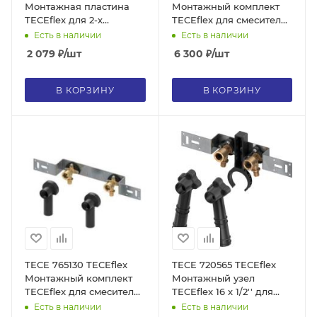
Монтажная пластина
Монтажный комплект
TECEflex для 2-х
TECEflex для смесителя,
настенных уголков 1/2''
16 х 1/2", бронза
Есть в наличии
Есть в наличии
2 079
₽
/шт
6 300
₽
/шт
В КОРЗИНУ
В КОРЗИНУ
TECE 765130 TECEflex
TECE 720565 TECEflex
Монтажный комплект
Монтажный узел
TECEflex для смесителя,
TECEflex 16 х 1/2'' для
16 х 1/2", латунь
дистанционного
Есть в наличии
Есть в наличии