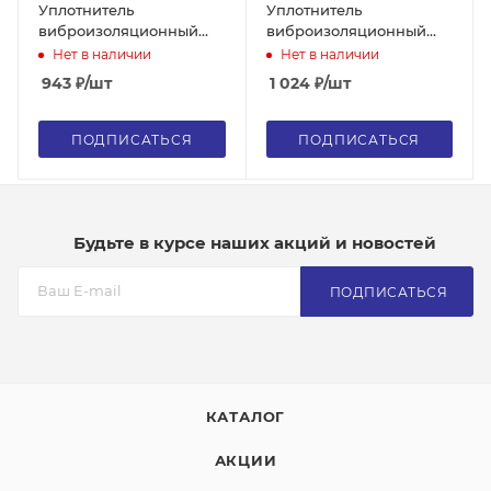
Уплотнитель
Уплотнитель
виброизоляционный
виброизоляционный
(виброгасящий
(виброгасящий
Нет в наличии
Нет в наличии
вкладыш) 21,4x8,7x40,5,
вкладыш) 17,5x5,5x48,5,
943
₽
/шт
1 024
₽
/шт
мм
мм
ПОДПИСАТЬСЯ
ПОДПИСАТЬСЯ
Будьте в курсе наших акций и новостей
ПОДПИСАТЬСЯ
КАТАЛОГ
АКЦИИ