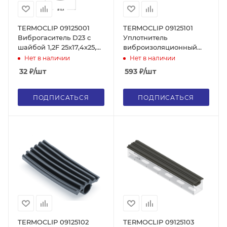
TERMOCLIP 09125001
TERMOCLIP 09125101
Виброгаситель D23 с
Уплотнитель
шайбой 1,2F 25x17,4x25,
виброизоляционный
мм
(виброгасящий
Нет в наличии
Нет в наличии
вкладыш) 17,2x6,2x27,9,
32
₽
/шт
593
₽
/шт
мм
ПОДПИСАТЬСЯ
ПОДПИСАТЬСЯ
TERMOCLIP 09125102
TERMOCLIP 09125103