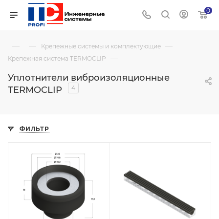
0
—
—
—
Крепежные системы и комплектующие
—
Крепежная система TERMOCLIP
Уплотнители виброизоляционные
4
TERMOCLIP
ФИЛЬТР