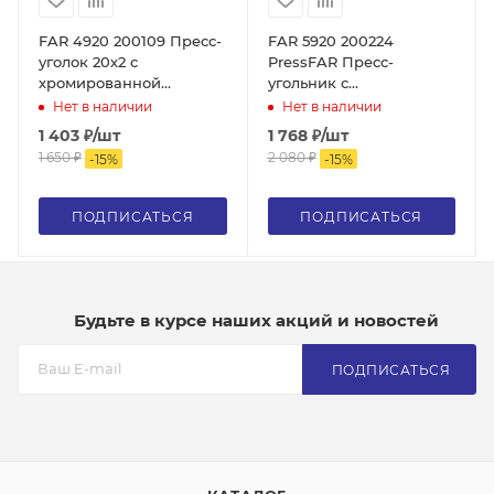
FAR 4920 200109 Пресс-
FAR 5920 200224
уголок 20х2 с
PressFAR Пресс-
хромированной
угольник с
трубкой, L = 9см, 15мм,
хромиртрубкой для
Нет в наличии
Нет в наличии
для подключения к
подклрад-ра 20х2,25
1 403
₽
/шт
1 768
₽
/шт
радиатору лат.(аналог
(Арт.
1 650
₽
2 080
₽
-
15
%
-
15
%
5920200109)
ПОДПИСАТЬСЯ
ПОДПИСАТЬСЯ
Будьте в курсе наших акций и новостей
ПОДПИСАТЬСЯ