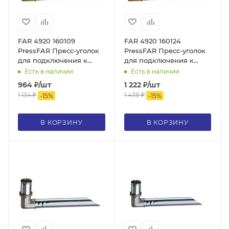
FAR 4920 160109
FAR 4920 160124
PressFAR Пресс-уголок
PressFAR Пресс-уголок
для подключения к
для подключения к
радиатору, 16х2, с
радиатору, 16х2, с
Есть в наличии
Есть в наличии
хромированной трубой
хромированной трубой
964
₽
/шт
1 222
₽
/шт
(L=90, ф15 , латунь
(L=240, ф15 , латунь
1 134
₽
1 438
₽
-
15
%
-
15
%
(аналог 5920160109)
(аналог 5920160124)
В КОРЗИНУ
В КОРЗИНУ