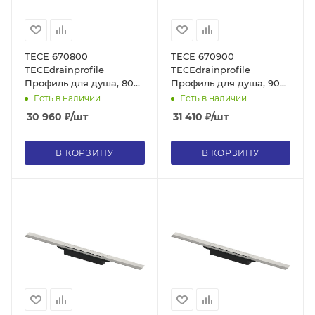
TECE 670800
TECE 670900
TECEdrainprofile
TECEdrainprofile
Профиль для душа, 80
Профиль для душа, 90
см, сатин, без сифона
см, сатин, без сифона
Есть в наличии
Есть в наличии
30 960
₽
/шт
31 410
₽
/шт
В КОРЗИНУ
В КОРЗИНУ