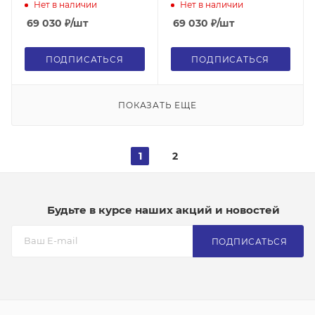
см, глянец, красный,
см, глянец, черный хром
Нет в наличии
Нет в наличии
позолоченный
hansgrohe/AXOR, без
69 030
₽
/шт
69 030
₽
/шт
hansgrohe/AXOR, без
сифона
сифона
ПОДПИСАТЬСЯ
ПОДПИСАТЬСЯ
ПОКАЗАТЬ ЕЩЕ
1
2
Будьте в курсе наших акций и новостей
ПОДПИСАТЬСЯ