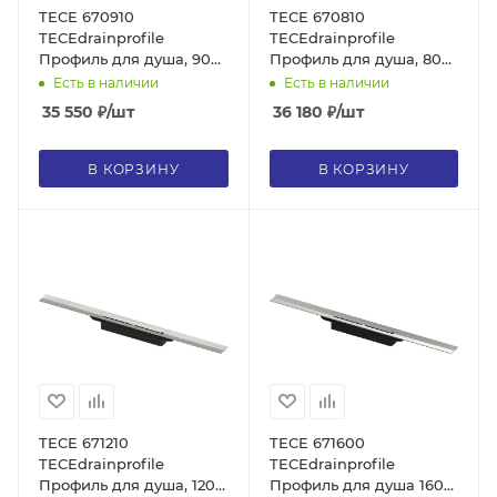
TECE 670910
TECE 670810
TECEdrainprofile
TECEdrainprofile
Профиль для душа, 90
Профиль для душа, 80
см, хром глянец, без
см, хром глянец, без
Есть в наличии
Есть в наличии
сифона
сифона
35 550
₽
/шт
36 180
₽
/шт
В КОРЗИНУ
В КОРЗИНУ
TECE 671210
TECE 671600
TECEdrainprofile
TECEdrainprofile
Профиль для душа, 120
Профиль для душа 160