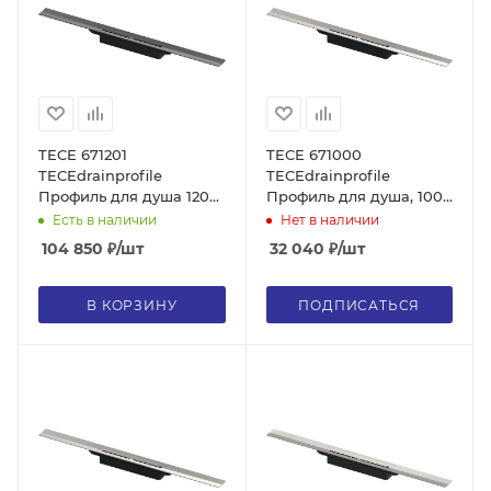
TECE 671201
TECE 671000
TECEdrainprofile
TECEdrainprofile
Профиль для душа 120
Профиль для душа, 100
см, сатин, черный хром
см, сатин, без сифона
Есть в наличии
Нет в наличии
hansgrohe/AXOR, без
104 850
₽
/шт
32 040
₽
/шт
сифона
В КОРЗИНУ
ПОДПИСАТЬСЯ