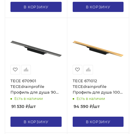
сифона
В КОРЗИНУ
В КОРЗИНУ
TECE 670901
TECE 671012
TECEdrainprofile
TECEdrainprofile
Профиль для душа 90
Профиль для душа 100
см, сатин, черный хром
см, глянец,
Есть в наличии
Есть в наличии
hansgrohe/AXOR, без
позолоченный
91 530
₽
/шт
94 590
₽
/шт
сифона
hansgrohe/AXOR, без
сифона
В КОРЗИНУ
В КОРЗИНУ