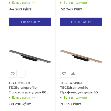
см, хром глянец, без
см, сатин, без сифона
Есть в наличии
Есть в наличии
сифона
44 280
₽
/шт
52 740
₽
/шт
В КОРЗИНУ
В КОРЗИНУ
TECE 670801
TECE 670903
TECEdrainprofile
TECEdrainprofile
Профиль для душа 80
Профиль для душа 90
см, сатин, черный хром
см, сатин, красный,
Есть в наличии
Есть в наличии
hansgrohe/AXOR, без
позолоченный
88 290
₽
/шт
91 530
₽
/шт
сифона
hansgrohe/AXOR, без