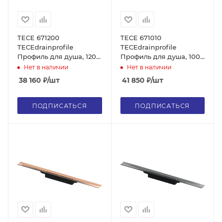
TECE 671200
TECE 671010
TECEdrainprofile
TECEdrainprofile
Профиль для душа, 120
Профиль для душа, 100
см, сатин, без сифона
см, хром глянец, без
Нет в наличии
Нет в наличии
сифона
38 160
₽
/шт
41 850
₽
/шт
ПОДПИСАТЬСЯ
ПОДПИСАТЬСЯ