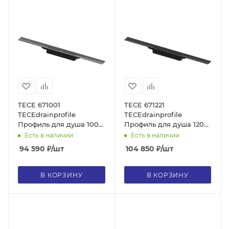
TECE 671001
TECE 671221
TECEdrainprofile
TECEdrainprofile
Профиль для душа 100
Профиль для душа 120
см, сатин, черный хром
см, цвет сатин, черный
Есть в наличии
Есть в наличии
hansgrohe/AXOR, без
brushed stainless steel,
94 590
₽
/шт
104 850
₽
/шт
сифона
black, без сифона
В КОРЗИНУ
В КОРЗИНУ