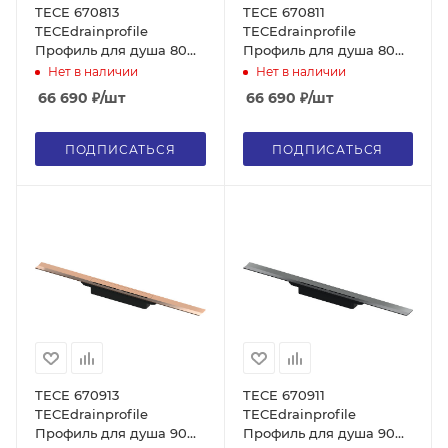
TECE 670813
TECE 670811
TECEdrainprofile
TECEdrainprofile
Профиль для душа 80
Профиль для душа 80
см, глянец, красный,
см, глянец, черный хром
Нет в наличии
Нет в наличии
позолоченный
hansgrohe/AXOR, без
66 690
₽
/шт
66 690
₽
/шт
hansgrohe/AXOR, без
сифона
сифона
ПОДПИСАТЬСЯ
ПОДПИСАТЬСЯ
TECE 670913
TECE 670911
TECEdrainprofile
TECEdrainprofile
Профиль для душа 90
Профиль для душа 90