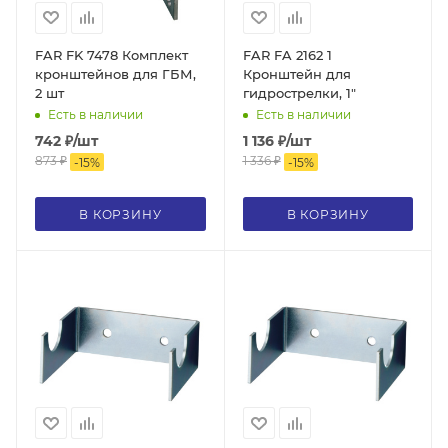
FAR FK 7478 Комплект
FAR FA 2162 1
кронштейнов для ГБМ,
Кронштейн для
2 шт
гидрострелки, 1"
Есть в наличии
Есть в наличии
742
₽
/шт
1 136
₽
/шт
873
₽
1 336
₽
-
15
%
-
15
%
В КОРЗИНУ
В КОРЗИНУ