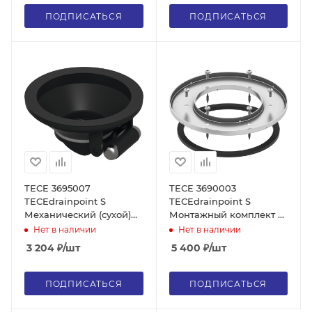
ПОДПИСАТЬСЯ
ПОДПИСАТЬСЯ
TECE 3695007
TECE 3690003
TECEdrainpoint S
TECEdrainpoint S
Механический (сухой)
Монтажный комплект с
затвор от запахов для
прижимным фланцем,
Нет в наличии
Нет в наличии
точечного дренажного
нержавеющая сталь
3 204
₽
/шт
5 400
₽
/шт
трапа TECE
ПОДПИСАТЬСЯ
ПОДПИСАТЬСЯ