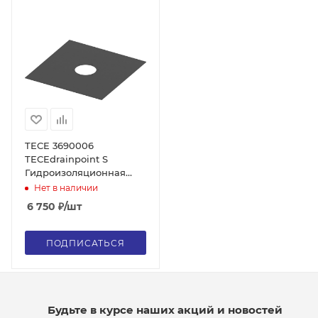
TECE 3690006
TECEdrainpoint S
Гидроизоляционная
пленка EPDM,
Нет в наличии
обрезаемая по месту,
6 750
₽
/шт
для зажимных
фланцевых соединений
ПОДПИСАТЬСЯ
Будьте в курсе наших акций и новостей