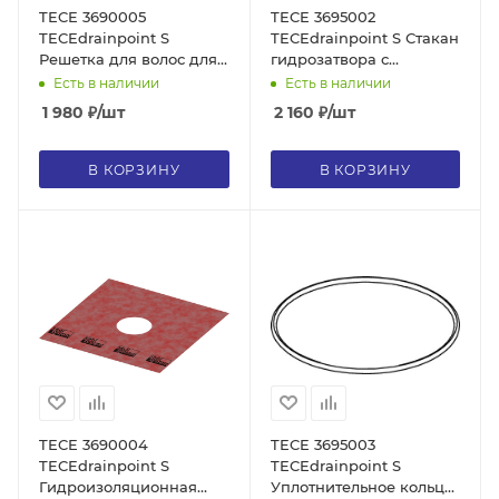
TECE 3690005
TECE 3695002
TECEdrainpoint S
TECEdrainpoint S Стакан
Решетка для волос для
гидрозатвора с
трапа
мембраной для трапа
Есть в наличии
Есть в наличии
DN 50, низкого
1 980
₽
/шт
2 160
₽
/шт
В КОРЗИНУ
В КОРЗИНУ
TECE 3690004
TECE 3695003
TECEdrainpoint S
TECEdrainpoint S
Гидроизоляционная
Уплотнительное кольцо