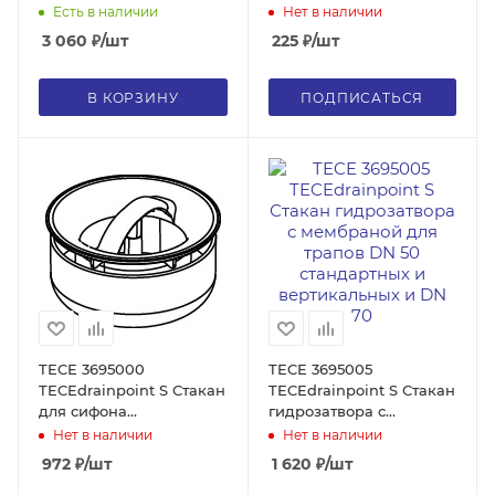
манжета Seal System
110 мм
Есть в наличии
Нет в наличии
для композитных
3 060
₽
/шт
225
₽
/шт
гидроизоляционных
материалов
В КОРЗИНУ
ПОДПИСАТЬСЯ
TECE 3695000
TECE 3695005
TECEdrainpoint S Стакан
TECEdrainpoint S Стакан
для сифона
гидрозатвора с
3601050/3601100, без
мембраной для трапов
Нет в наличии
Нет в наличии
уплотнительного кольца
DN 50 стандартных и
972
₽
/шт
1 620
₽
/шт
вертикальных и DN 70