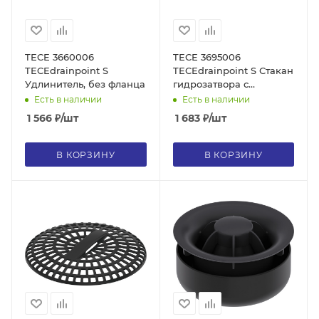
TECE 3660006
TECE 3695006
TECEdrainpoint S
TECEdrainpoint S Стакан
Удлинитель, без фланца
гидрозатвора с
мембраной для трапов
Есть в наличии
Есть в наличии
DN 100
1 566
₽
/шт
1 683
₽
/шт
В КОРЗИНУ
В КОРЗИНУ