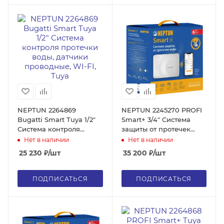
NEPTUN 2264869
NEPTUN 2245270 PROFI
Bugatti Smart Tuya 1/2"
Smart+ 3/4" Система
Система контроля
защиты от протечек
протечки воды, датчики
воды, датчики
Нет в наличии
Нет в наличии
проводные, WI-FI, Tuya
беспроводные/
25 230
₽
/шт
35 200
₽
/шт
проводные, WI-FI
ПОДПИСАТЬСЯ
ПОДПИСАТЬСЯ