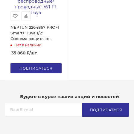
NEPTUN 2264867 PROFI
Smart+ Tuya 1/2"
Система защиты от
протечек воды, датчики
Нет в наличии
беспроводные/
35 860
₽
/шт
проводные, WI-FI, Tuya
ПОДПИСАТЬСЯ
Будьте в курсе наших акций и новостей
ПОДПИСАТЬСЯ