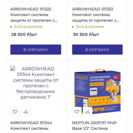
ARROWHEAD 511322
ARROWHEAD 511333
Комплект системы
Комплект системы
защиты от протечек с
защиты от протечек с
беспроводными
беспроводными
Есть в наличии
Есть в наличии
датчиками, 1/2"
датчиками, 3/4"
28 500
₽
/шт
30 500
₽
/шт
В КОРЗИНУ
В КОРЗИНУ
ARROWHEAD 511344
NEPTUN 2205737 Profi
Комплект системы
Base 1/2" Система