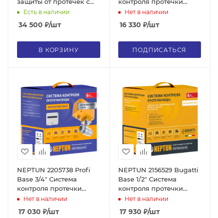
защиты от протечек с
контроля протечки
беспроводными
воды, датчики
Есть в наличии
Нет в наличии
датчиками, 1"
проводные
34 500
₽
/шт
16 330
₽
/шт
В КОРЗИНУ
ПОДПИСАТЬСЯ
NEPTUN 2205738 Profi
NEPTUN 2156529 Bugatti
Base 3/4" Система
Base 1/2" Система
контроля протечки
контроля протечки
воды, датчики
воды, датчики
Нет в наличии
Нет в наличии
проводные
проводные
17 030
₽
/шт
17 930
₽
/шт