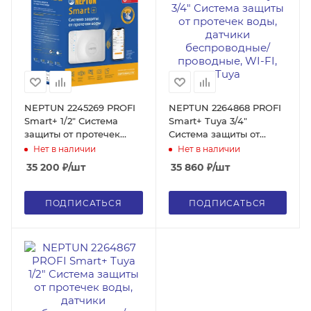
NEPTUN 2245269 PROFI
NEPTUN 2264868 PROFI
Smart+ 1/2" Система
Smart+ Tuya 3/4"
защиты от протечек
Система защиты от
воды, датчики
протечек воды, датчики
Нет в наличии
Нет в наличии
беспроводные/
беспроводные/
35 200
₽
/шт
35 860
₽
/шт
проводные, WI-FI
проводные, WI-FI, Tuya
ПОДПИСАТЬСЯ
ПОДПИСАТЬСЯ