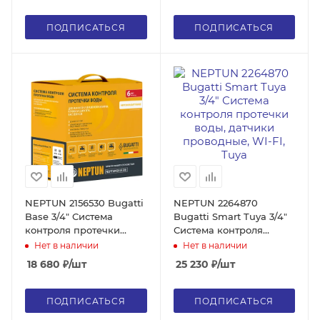
ПОДПИСАТЬСЯ
ПОДПИСАТЬСЯ
NEPTUN 2156530 Bugatti
NEPTUN 2264870
Base 3/4" Система
Bugatti Smart Tuya 3/4"
контроля протечки
Система контроля
воды, датчики
протечки воды, датчики
Нет в наличии
Нет в наличии
проводные
проводные, WI-FI, Tuya
18 680
₽
/шт
25 230
₽
/шт
ПОДПИСАТЬСЯ
ПОДПИСАТЬСЯ