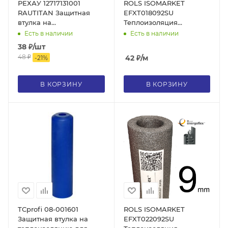
РЕХАУ 12717131001
ROLS ISOMARKET
RAUTITAN Защитная
EFXT018092SU
втулка на
Теплоизоляция
теплоизоляцию, 20 мм,
Energoflex® Super С18/9,
Есть в наличии
Есть в наличии
красная, полиэтилен
для трубы 16, толщина
38
₽
/шт
ПЭВД
стенки 9 мм, цвет серый
48
₽
42
₽
/м
-
21
%
В КОРЗИНУ
В КОРЗИНУ
TCprofi 08-001601
ROLS ISOMARKET
Защитная втулка на
EFXT022092SU