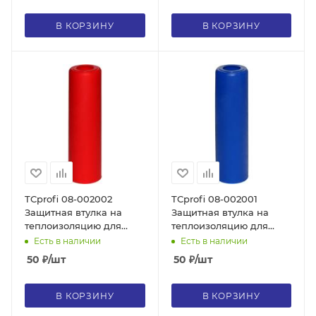
стенки 6 мм, цвет синий
стенки 6 мм, цвет
красный
В КОРЗИНУ
В КОРЗИНУ
TCprofi 08-002002
TCprofi 08-002001
Защитная втулка на
Защитная втулка на
теплоизоляцию для
теплоизоляцию для
маркировки, труба 20
маркировки, труба 20
Есть в наличии
Есть в наличии
мм, красная
мм, синяя
50
₽
/шт
50
₽
/шт
В КОРЗИНУ
В КОРЗИНУ