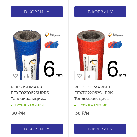
стенки 6 мм, цвет синий
стенки 6 мм, цвет
красный
В КОРЗИНУ
В КОРЗИНУ
ROLS ISOMARKET
ROLS ISOMARKET
EFXT022062SUPRS
EFXT022062SUPRK
Теплоизоляция
Теплоизоляция
Energoflex® Super
Energoflex® Super
Есть в наличии
Есть в наличии
Protect СПС22/6, для
СПК22/6, для трубы 20,
30
₽
/м
30
₽
/м
трубы 20, толщина
толщина стенки 6 мм,
стенки 6 мм, цвет синий
цвет красный
В КОРЗИНУ
В КОРЗИНУ