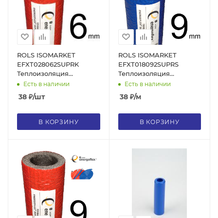
ROLS ISOMARKET
ROLS ISOMARKET
EFXT028062SUPRK
EFXT018092SUPRS
Теплоизоляция
Теплоизоляция
Energoflex® Super
Energoflex® Super
Есть в наличии
Есть в наличии
Protect СПК28/6, для
СПС18/9, для трубы 16,
38
₽
/шт
38
₽
/м
трубы 25, толщина
толщина стенки 9 мм,
стенки 6 мм, цвет
цвет синий
красный
В КОРЗИНУ
В КОРЗИНУ