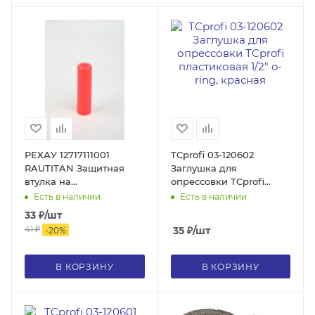
РЕХАУ 12717111001
TCprofi 03-120602
RAUTITAN Защитная
Заглушка для
втулка на
опрессовки TCprofi
теплоизоляцию, 16 мм,
пластиковая 1/2" o-ring,
Есть в наличии
Есть в наличии
красная, полиэтилен
красная
33
₽
/шт
ПЭВД
41
₽
35
₽
/шт
-
20
%
В КОРЗИНУ
В КОРЗИНУ