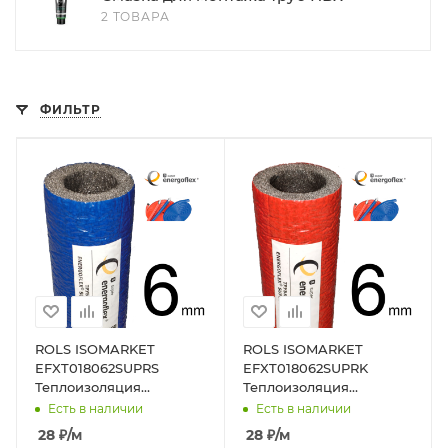
2 ТОВАРА
ФИЛЬТР
ROLS ISOMARKET
ROLS ISOMARKET
EFXT018062SUPRS
EFXT018062SUPRK
Теплоизоляция
Теплоизоляция
Energoflex® Super
Energoflex® Super
Есть в наличии
Есть в наличии
Protect СПС18/6, для
Protect СПК18/6, для
28
₽
/м
28
₽
/м
трубы 16, толщина
трубы 16, толщина