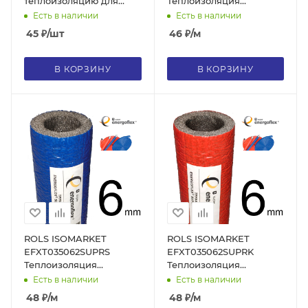
теплоизоляцию для
Теплоизоляция
маркировки, труба 16
Energoflex® Super С22/9,
Есть в наличии
Есть в наличии
мм, синяя
для трубы 20, толщина
45
₽
/шт
46
₽
/м
стенки 9 мм, цвет серый
В КОРЗИНУ
В КОРЗИНУ
ROLS ISOMARKET
ROLS ISOMARKET
EFXT035062SUPRS
EFXT035062SUPRK
Теплоизоляция
Теплоизоляция
Energoflex® Super
Energoflex® Super
Есть в наличии
Есть в наличии
Protect СПС35/6, для
Protect СПК35/6, для
48
₽
/м
48
₽
/м
трубы 32, толщина
трубы 32, толщина