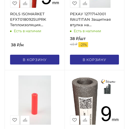
ROLS ISOMARKET
РЕХАУ 12717141001
EFXT018092SUPRK
RAUTITAN Защитная
Теплоизоляция
втулка на
Energoflex® Super
теплоизоляцию, 20 мм,
Есть в наличии
Есть в наличии
СПК18/9, для трубы 16,
синяя, полиэтилен
38
₽
/шт
толщина стенки 9 мм,
ПЭВД
48
₽
38
₽
/м
-
21
%
цвет красный
В КОРЗИНУ
В КОРЗИНУ