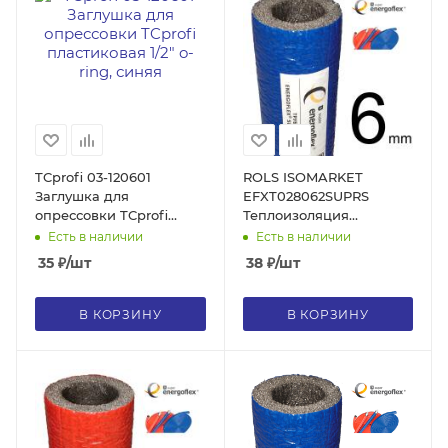
TCprofi 03-120601
ROLS ISOMARKET
Заглушка для
EFXT028062SUPRS
опрессовки TCprofi
Теплоизоляция
пластиковая 1/2" o-ring,
Energoflex® Super
Есть в наличии
Есть в наличии
синяя
СПС28/6, для трубы 25,
35
₽
/шт
38
₽
/шт
толщина стенки 6 мм,
цвет синий
В КОРЗИНУ
В КОРЗИНУ