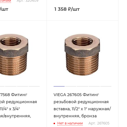
аличии
Арт.: 320409
/шт
1 358
₽
/шт
67568 Фитинг
VIEGA 267605 Фитинг
ой редукционная
резьбовой редукционная
1/4" x 3/4"
вставка, 11/2" x 1" наружная/
я/внутренняя,
внутренняя, бронза
Нет в наличии
Арт.: 267605