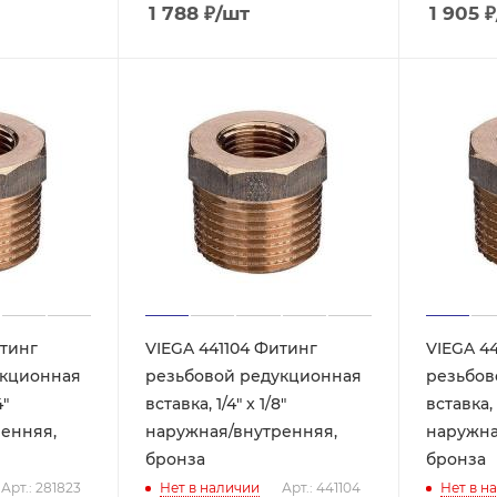
1 788
₽
/шт
1 905
₽
итинг
VIEGA 441104 Фитинг
VIEGA 44
укционная
резьбовой редукционная
резьбов
4"
вставка, 1/4" x 1/8"
вставка, 
енняя,
наружная/внутренняя,
наружна
бронза
бронза
Арт.: 281823
Нет в наличии
Арт.: 441104
Нет в н