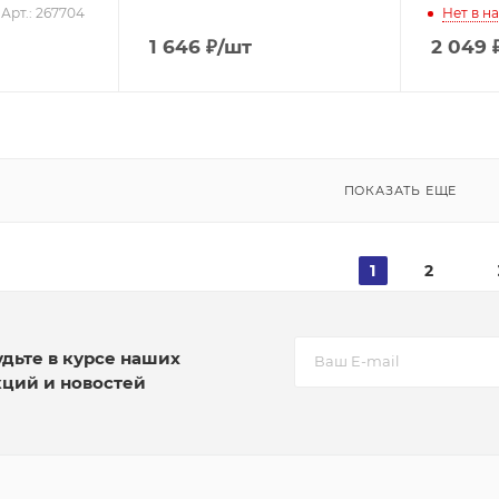
Арт.: 267704
Нет в н
1 646
₽
/шт
2 049
ПОКАЗАТЬ ЕЩЕ
1
2
удьте в курсе наших
кций и новостей