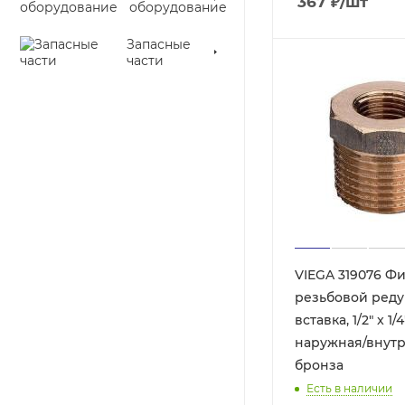
367
₽
/шт
оборудование
Запасные
части
VIEGA 319076 Ф
резьбовой ред
вставка, 1/2" x 1/4
наружная/внутр
бронза
Есть в наличии