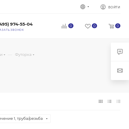
ВОЙТИ
(495) 974-55-04
0
0
0
АЗАТЬ ЗВОНОК
—
ги
Футорка
чение 1, труба/резьба