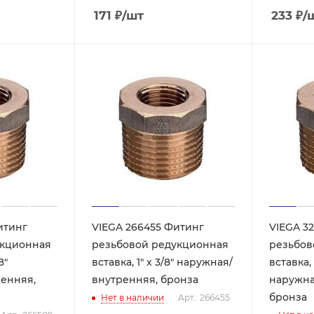
171
₽
/шт
233
₽
/
итинг
VIEGA 266455 Фитинг
VIEGA 3
укционная
резьбовой редукционная
резьбов
8"
вставка, 1" x 3/8" наружная/
вставка, 
енняя,
внутренняя, бронза
наружна
бронза
Нет в наличии
Арт.: 266455