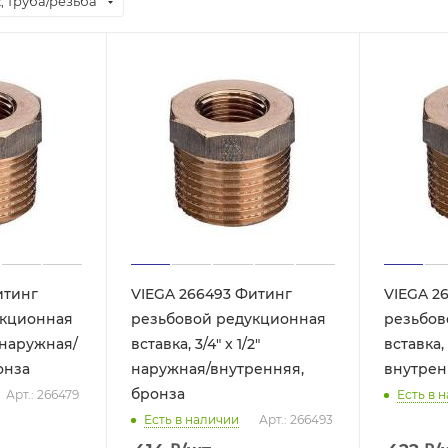
 труба/резьба
итинг
VIEGA 266493 Фитинг
VIEGA 2
укционная
резьбовой редукционная
резьбов
" наружная/
вставка, 3/4" x 1/2"
вставка, 
онза
наружная/внутренняя,
внутрен
бронза
Арт.: 266479
Есть в 
Есть в наличии
Арт.: 266493