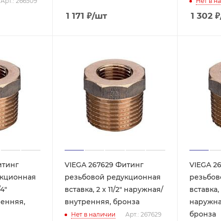
Арт.: 266509
Нет в н
1 171
₽
/шт
1 302
₽
итинг
VIEGA 267629 Фитинг
VIEGA 2
укционная
резьбовой редукционная
резьбов
/4"
вставка, 2 x 11/2" наружная/
вставка, 1
енняя,
внутренняя, бронза
наружна
бронза
Нет в наличии
Арт.: 267629