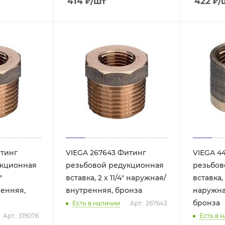
414
₽
/шт
422
₽
/
итинг
VIEGA 267643 Фитинг
VIEGA 4
укционная
резьбовой редукционная
резьбов
"
вставка, 2 x 11/4" наружная/
вставка, 
енняя,
внутренняя, бронза
наружна
бронза
Есть в наличии
Арт.: 267643
Арт.: 319076
Есть в 