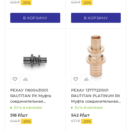
628
₽
628
₽
-
20
%
-
20
%
В КОРЗИНУ
В КОРЗИНУ
РЕХАУ 11600431001
РЕХАУ 13777221001
RAUTITAN PX Муфта
RAUTITAN PLATINUM RX
соединительная
Муфта соединительная
переходная 25-20, PPSU
переходная 32-25
Есть в наличии
Есть в наличии
PLATINUM, бронза
518
₽
/шт
542
₽
/шт
648
₽
677
₽
-
20
%
-
20
%