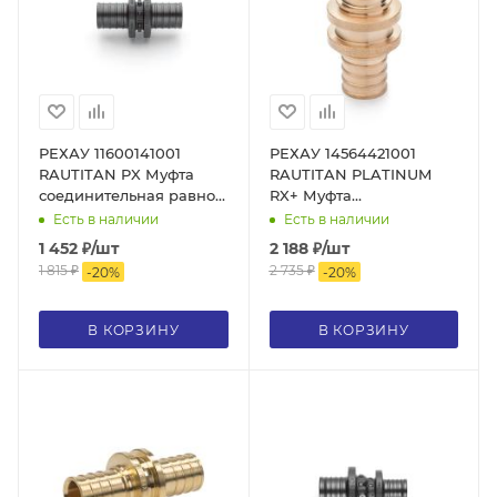
РЕХАУ 11600141001
РЕХАУ 14564421001
RAUTITAN PX Муфта
RAUTITAN PLATINUM
соединительная равнопроходная
RX+ Муфта
32, PPSU
соединительная
Есть в наличии
Есть в наличии
равнопроходная 32
1 452
₽
/шт
2 188
₽
/шт
PLATINUM, бронза
1 815
₽
2 735
₽
-
20
%
-
20
%
В КОРЗИНУ
В КОРЗИНУ