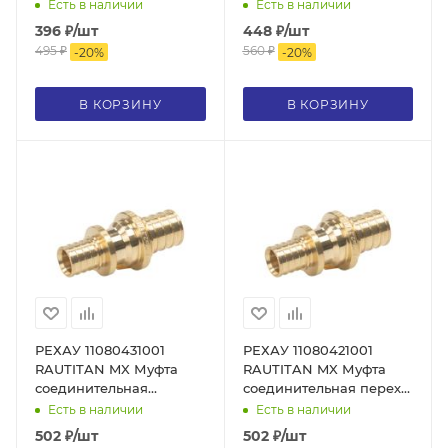
переходная 25-16
переходная 25-20
Есть в наличии
Есть в наличии
PLATINUM, бронза
PLATINUM, бронза
396
₽
/шт
448
₽
/шт
495
₽
560
₽
-
20
%
-
20
%
В КОРЗИНУ
В КОРЗИНУ
РЕХАУ 11080431001
РЕХАУ 11080421001
RAUTITAN MX Муфта
RAUTITAN MX Муфта
соединительная
соединительная переходная
переходная 25-20, DZR
25-16, DZR латунь
Есть в наличии
Есть в наличии
латунь
502
₽
/шт
502
₽
/шт