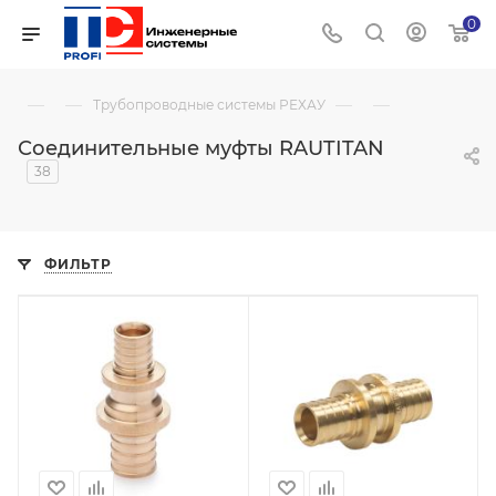
0
—
—
—
—
Трубопроводные системы РЕХАУ
Соединительные муфты RAUTITAN
38
ФИЛЬТР