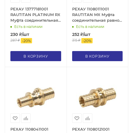
РЕХАУ 13777181001
РЕХАУ 11080111001
RAUTITAN PLATINUM RX
RAUTITAN MX Муфта
Муфта соединительная
соединительная равнопрохо
переходная 20-16
16, DZR латунь
Есть в наличии
Есть в наличии
PLATINUM, бронза
230
₽
/шт
252
₽
/шт
287
₽
315
₽
-
20
%
-
20
%
В КОРЗИНУ
В КОРЗИНУ
РЕХАУ 11080411001
РЕХАУ 11080121001