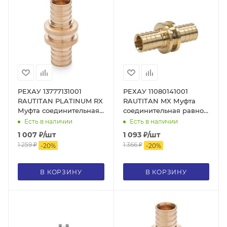
РЕХАУ 13777131001
РЕХАУ 11080141001
RAUTITAN PLATINUM RX
RAUTITAN MX Муфта
Муфта соединительная
соединительная равнопрохо
равнопроходная 20
32, DZR латунь
Есть в наличии
Есть в наличии
PLATINUM, бронза
1 007
₽
/шт
1 093
₽
/шт
1 259
₽
1 366
₽
-
20
%
-
20
%
В КОРЗИНУ
В КОРЗИНУ