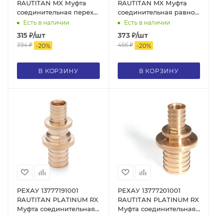
RAUTITAN MX Муфта
RAUTITAN MX Муфта
соединительная переходная
соединительная равнопрохо
20-16, DZR латунь
20, DZR латунь
Есть в наличии
Есть в наличии
315
₽
/шт
373
₽
/шт
394
₽
466
₽
-
20
%
-
20
%
В КОРЗИНУ
В КОРЗИНУ
РЕХАУ 13777191001
РЕХАУ 13777201001
RAUTITAN PLATINUM RX
RAUTITAN PLATINUM RX
Муфта соединительная
Муфта соединительная