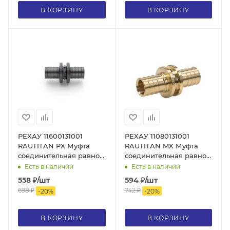
В КОРЗИНУ
В КОРЗИНУ
РЕХАУ 11600131001
РЕХАУ 11080131001
RAUTITAN PX Муфта
RAUTITAN MX Муфта
соединительная равнопроходная
соединительная равнопрохо
25, PPSU
25, DZR латунь
Есть в наличии
Есть в наличии
558
₽
/шт
594
₽
/шт
698
₽
742
₽
-
20
%
-
20
%
В КОРЗИНУ
В КОРЗИНУ