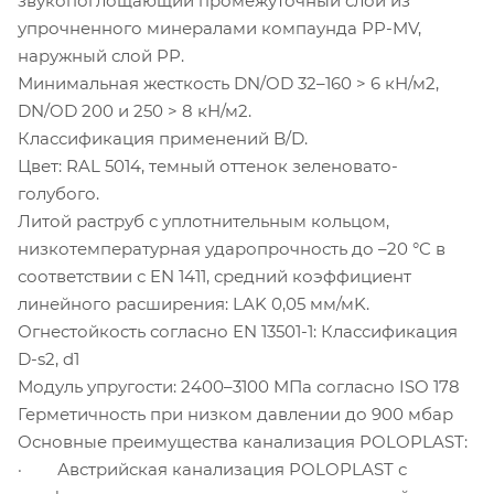
звукопоглощающий промежуточный слой из
упрочненного минералами компаунда PP-MV,
наружный слой PP.
Минимальная жесткость DN/OD 32–160 > 6 кН/м2,
DN/OD 200 и 250 > 8 кН/м2.
Классификация применений B/D.
Цвет: RAL 5014, темный оттенок зеленовато-
голубого.
Литой раструб с уплотнительным кольцом,
низкотемпературная ударопрочность до –20 °C в
соответствии с EN 1411, средний коэффициент
линейного расширения: LAK 0,05 мм/мK.
Огнестойкость согласно EN 13501-1: Классификация
D-s2, d1
Модуль упругости: 2400–3100 MПа согласно ISO 178
Герметичность при низком давлении до 900 мбар
Основные преимущества канализация POLOPLAST:
· Австрийская канализация POLOPLAST с