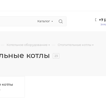
+7 
Каталог
ЗАК
—
—
Котельное оборудование
Отопительные котлы
льные котлы
23
е котлы
А