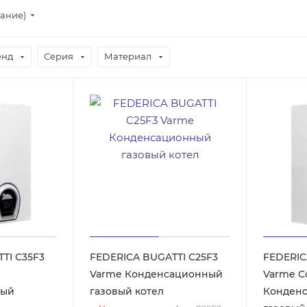
вание)
енд
Серия
Материал
TI С35F3
FEDERICA BUGATTI C25F3
FEDERIC
Varme Конденсационный
Varme C
ный
газовый котел
Конден