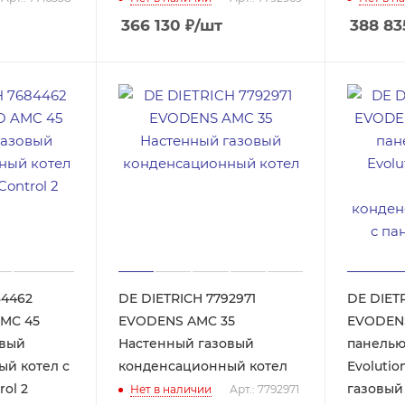
366 130
₽
/шт
388 83
84462
DE DIETRICH 7792971
DE DIET
MC 45
EVODENS AMC 35
EVODENS
овый
Настенный газовый
панелью
й котел с
конденсационный котел
Evolution Настен
rol 2
газовый
Нет в наличии
Арт.: 7792971