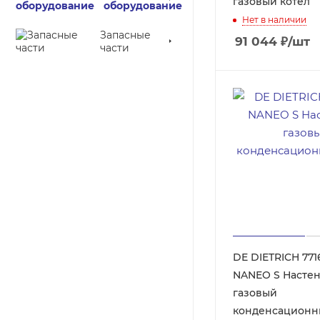
газовый котел
оборудование
Нет в наличии
Запасные
91 044
₽
/шт
части
DE DIETRICH 771
NANEO S Настенный
газовый
конденсационн