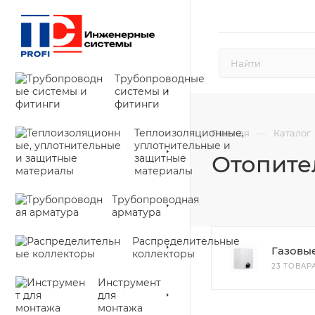
Трубопроводные
системы и
фитинги
Теплоизоляционные,
—
Главная
Каталог
уплотнительные и
Отопите
защитные
материалы
Трубопроводная
арматура
Распределительные
Газовы
коллекторы
23 ТОВАР
Инструмент
для
монтажа