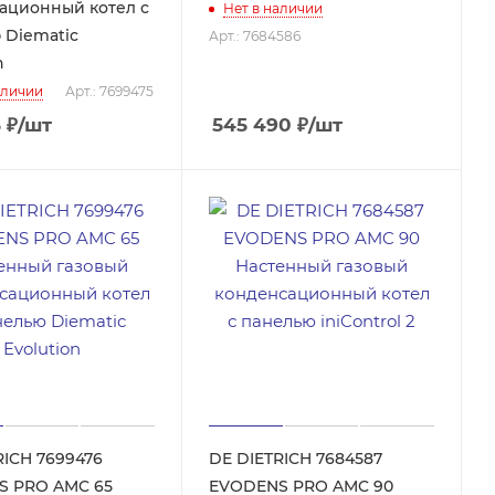
ационный котел с
Нет в наличии
 Diematic
Арт.: 7684586
n
аличии
Арт.: 7699475
5
₽
/шт
545 490
₽
/шт
RICH 7699476
DE DIETRICH 7684587
S PRO AMC 65
EVODENS PRO AMC 90