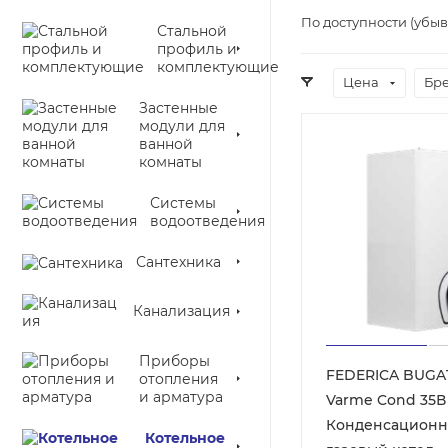
По доступности (убы
Стальной
профиль и
комплектующие
Цена
Бр
Застенные
модули для
ванной
комнаты
Системы
водоотведения
Сантехника
Канализация
Приборы
FEDERICA BUGAT
отопления
и арматура
Varme Cond 35В
Конденсацион
Котельное