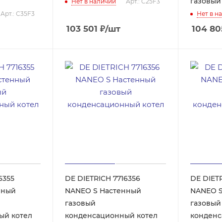
газовый
Нет в наличии
Арт.: C25F3
Арт.: С35F3
Нет в н
103 501
₽
/шт
104 80
6355
DE DIETRICH 7716356
DE DIETR
NANEO S Настенный
NANEO S Настенн
газовый
газовый
ый котел
конденсационный котел
конденс