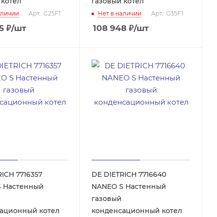
 котел
газовый котел
аличии
Арт.: C25F1
Нет в наличии
Арт.: G35F1
5
₽
/шт
108 948
₽
/шт
ICH 7716357
DE DIETRICH 7716640
ый
NANEO S Настенный
газовый
ационный котел
конденсационный котел