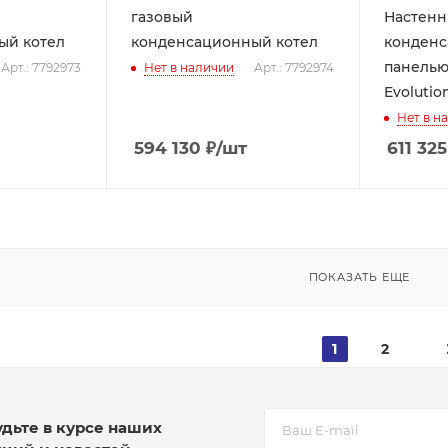
газовый
Настенн
ый котел
конденсационный котел
конденс
панелью
Арт.: 7792973
Нет в наличии
Арт.: 7792974
Evolutio
Нет в н
594 130
₽
/шт
611 325
ПОКАЗАТЬ ЕЩЕ
1
2
удьте в курсе наших