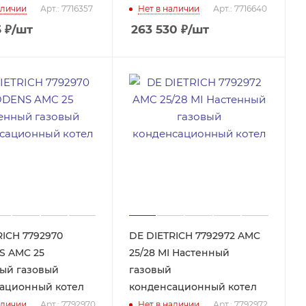
аличии
Арт.: 7716357
Нет в наличии
Арт.: 7716640
5
₽
/шт
263 530
₽
/шт
RICH 7792970
DE DIETRICH 7792972 AMC
S AMC 25
25/28 MI Настенный
ый газовый
газовый
ационный котел
конденсационный котел
аличии
Арт.: 7792970
Нет в наличии
Арт.: 7792972