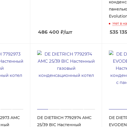
конденс
панелью
Evolutio
Нет в н
486 400
₽
/шт
535 13
92973 AMC
DE DIETRICH 7792974 AMC
DE DIET
енный
25/39 BIC Настенный
EVODEN