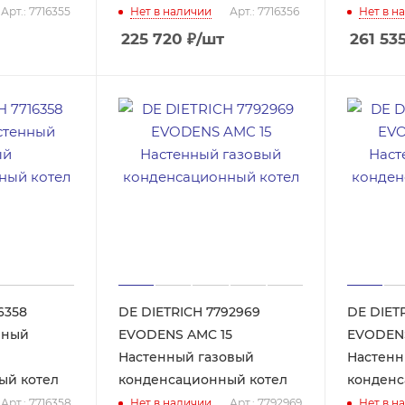
Арт.: 7716355
Нет в наличии
Арт.: 7716356
Нет в н
225 720
₽
/шт
261 53
6358
DE DIETRICH 7792969
DE DIET
EVODENS AMC 15
EVODEN
Настенный газовый
Настенн
ый котел
конденсационный котел
конденс
Арт.: 7716358
Нет в наличии
Арт.: 7792969
Нет в н