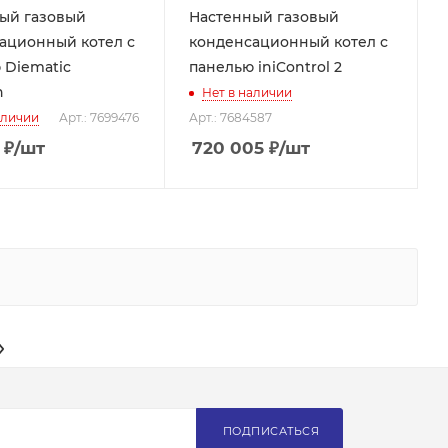
ый газовый
Настенный газовый
ационный котел с
конденсационный котел с
 Diematic
панелью iniControl 2
n
Нет в наличии
аличии
Арт.: 7699476
Арт.: 7684587
₽
/шт
720 005
₽
/шт
ПОДПИСАТЬСЯ