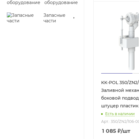
оборудование
Запасные
части
KK-POL 350/ZN2/
Заливной механ
боковой подвод 
штуцер пластик
Есть в наличии
Арт.: 350/ZN2/106-0
1 085
₽
/шт