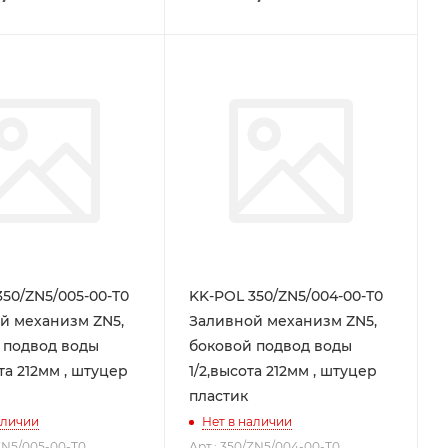
350/ZN5/005-00-T0
KK-POL 350/ZN5/004-00-T0
й механизм ZN5,
Заливной механизм ZN5,
 подвод воды
боковой подвод воды
та 212мм , штуцер
1/2,высота 212мм , штуцер
пластик
аличии
Нет в наличии
/ZN5/005-00-T0
Арт.: 350/ZN5/004-00-T0