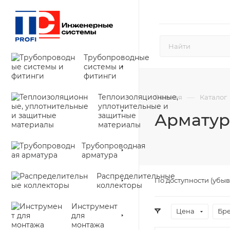
Трубопроводные
системы и
фитинги
Теплоизоляционные,
—
Главная
Каталог
уплотнительные и
Арматур
защитные
материалы
Трубопроводная
арматура
Распределительные
По доступности (убы
коллекторы
Инструмент
Цена
Бр
для
монтажа