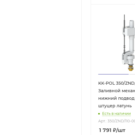
KK-POL 350/ZND/
Заливной механ
нижний подвод в
штуцер латунь
Есть в наличии
Арт.: 350/ZND/110-0
1 791
₽
/шт