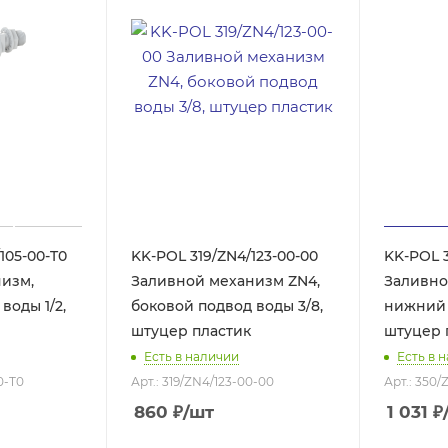
105-00-T0
KK-POL 319/ZN4/123-00-00
KK-POL 3
изм,
Заливной механизм ZN4,
Заливно
воды 1/2,
боковой подвод воды 3/8,
нижний 
штуцер пластик
штуцер 
Есть в наличии
Есть в 
0-T0
Арт.: 319/ZN4/123-00-00
Арт.: 350/
860
₽
/шт
1 031
₽