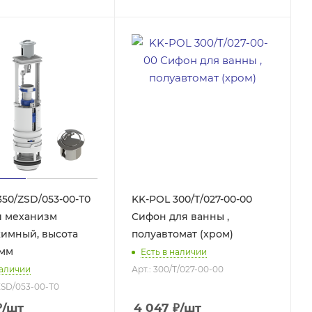
350/ZSD/053-00-T0
KK-POL 300/T/027-00-00
 механизм
Сифон для ванны ,
имный, высота
полуавтомат (хром)
 мм
Есть в наличии
наличии
Арт.: 300/T/027-00-00
/ZSD/053-00-T0
₽
/шт
4 047
₽
/шт