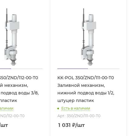
50/ZND/112-00-T0
KK-POL 350/ZND/111-00-T0
й механизм,
Заливной механизм,
подвод воды 3/8,
нижний подвод воды 1/2,
пластик
штуцер пластик
наличии
Есть в наличии
ZND/112-00-T0
Арт.: 350/ZND/111-00-T0
/шт
1 031
₽
/шт