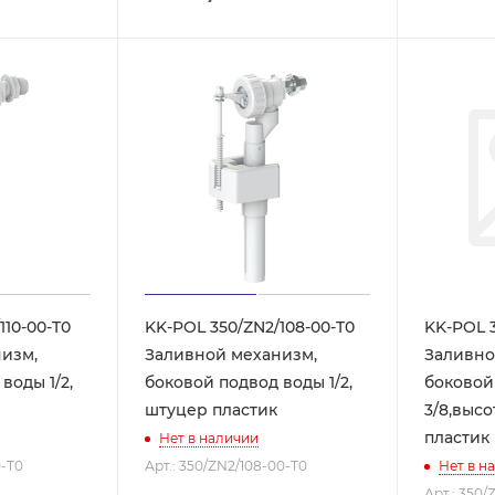
110-00-T0
KK-POL 350/ZN2/108-00-T0
KK-POL 
изм,
Заливной механизм,
Заливно
воды 1/2,
боковой подвод воды 1/2,
боковой
штуцер пластик
3/8,высо
пластик
Нет в наличии
0-T0
Арт.: 350/ZN2/108-00-T0
Нет в н
Арт.: 350