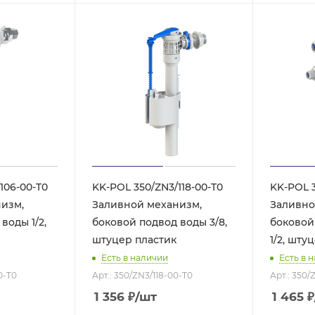
106-00-T0
KK-POL 350/ZN3/118-00-T0
KK-POL 3
изм,
Заливной механизм,
Заливно
воды 1/2,
боковой подвод воды 3/8,
боковой
штуцер пластик
1/2, шту
Есть в наличии
Есть в 
0-T0
Арт.: 350/ZN3/118-00-T0
Арт.: 350/
1 356
₽
/шт
1 465
₽