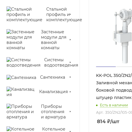
Стальной
профиль и
комплектующие
Застенные
модули для
ванной
комнаты
Системы
водоотведения
KK-POL 350/ZN2/
Сантехника
Заливной механ
боковой подвод 
Канализация
штуцер пластик
Есть в наличии
Приборы
отопления
Арт.: 350/ZN2/105-0
и арматура
814
₽
/шт
Котельное