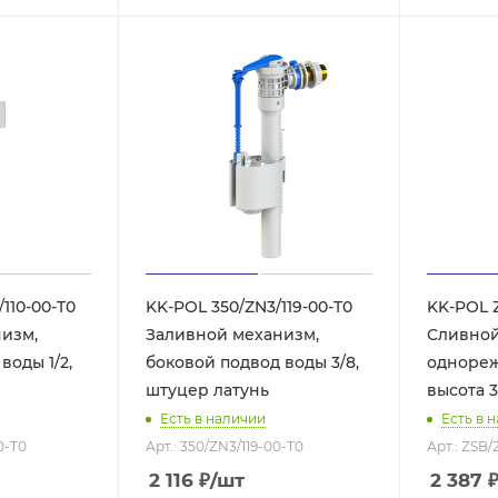
110-00-T0
KK-POL 350/ZN3/119-00-T0
KK-POL Z
изм,
Заливной механизм,
Сливной
оды 1/2,
боковой подвод воды 3/8,
однореж
штуцер латунь
высота 
Есть в наличии
Есть в 
0-T0
Арт.: 350/ZN3/119-00-T0
Арт.: ZSB/2
2 116
₽
/шт
2 387