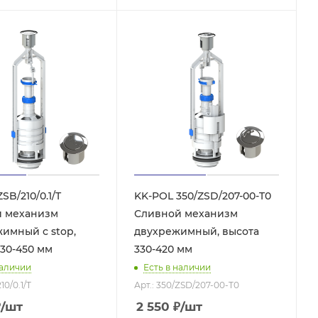
SB/210/0.1/T
KK-POL 350/ZSD/207-00-T0
 механизм
Сливной механизм
имный с stop,
двухрежимный, высота
330-450 мм
330-420 мм
наличии
Есть в наличии
10/0.1/T
Арт.: 350/ZSD/207-00-T0
₽
/шт
2 550
₽
/шт