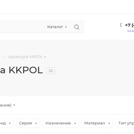
+7 
Каталог
ЗАК
—
Арматура KKPOL
а KKPOL
26
вание)
енд
Серия
Назначение
Материал
Тип уп