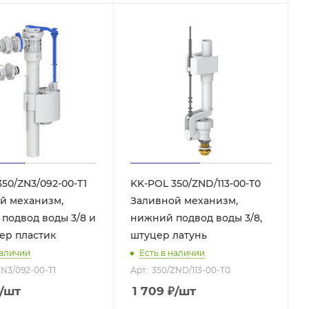
50/ZN3/092-00-T1
KK-POL 350/ZND/113-00-T0
й механизм,
Заливной механизм,
 подвод воды 3/8 и
нижний подвод воды 3/8,
цер пластик
штуцер латунь
наличии
Есть в наличии
ZN3/092-00-T1
Арт.: 350/ZND/113-00-T0
/шт
1 709
₽
/шт