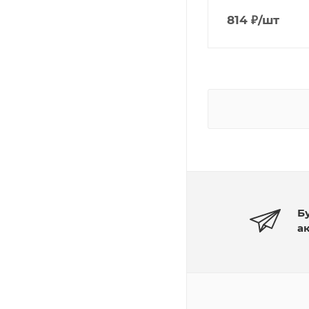
814
₽
/шт
Б
а