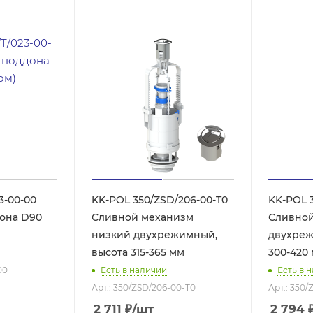
3-00-00
KK-POL 350/ZSD/206-00-T0
KK-POL 
она D90
Сливной механизм
Сливной
низкий двухрежимный,
двухреж
высота 315-365 мм
300-420
00
Есть в наличии
Есть в 
Арт.: 350/ZSD/206-00-T0
Арт.: 350
2 711
₽
/шт
2 794