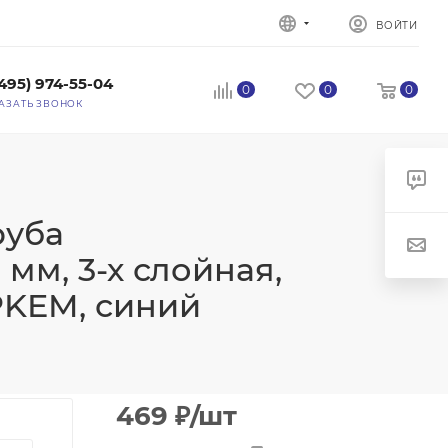
ВОЙТИ
(495) 974-55-04
0
0
0
АЗАТЬ ЗВОНОК
руба
мм, 3-х слойная,
PKEM, синий
469
₽
/шт