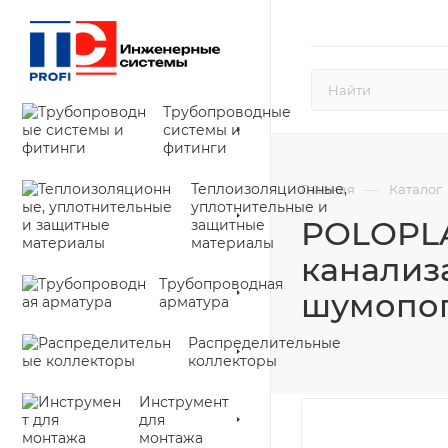
Трубопроводные
системы и
фитинги
Теплоизоляционные,
—
Главная
Каталог
уплотнительные и
POLOPLA
защитные
материалы
канализа
Трубопроводная
шумопог
арматура
Распределительные
коллекторы
Инструмент
для
монтажа