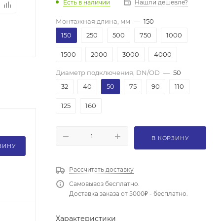
Есть в наличии
Нашли дешевле?
Монтажная длина, мм
—
150
150
250
500
750
1000
1500
2000
3000
4000
Диаметр подключения, DN/OD
—
50
32
40
50
75
90
110
125
160
В КОРЗИНУ
ЗИНУ
Рассчитать доставку
Самовывоз бесплатно.
Доставка заказа от 5000₽ - бесплатно.
Характеристики