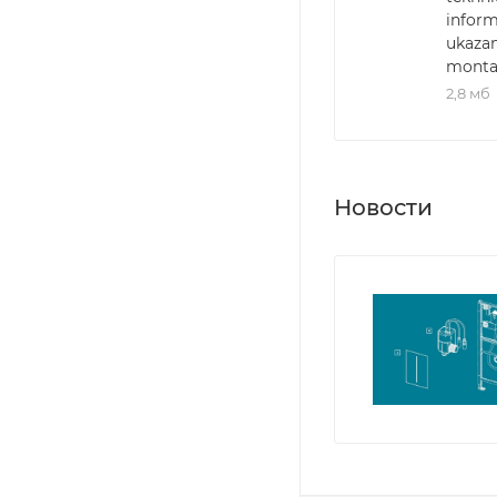
inform
ukazan
monta
2,8 мб
Новости