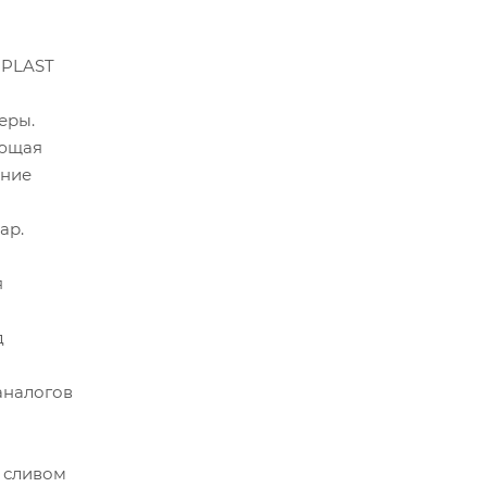
OPLAST
еры.
яющая
ение
ар.
я
д
аналогов
 сливом