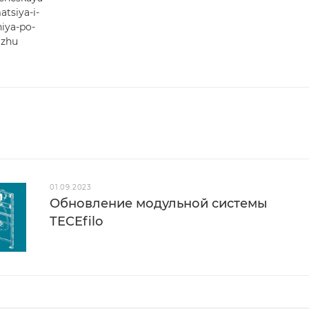
atsiya-i-
iya-po-
zhu
01.09.2023
Обновление модульной системы
TECEfilo