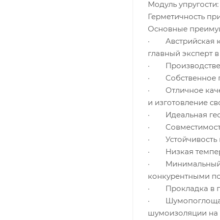
Модуль упругости:
Герметичность пр
Основные преиму
· Австрийская к
главный эксперт в
· Производствен
· Собственное пр
· Отличное качес
и изготовление св
· Идеальная геом
· Совместимость 
· Устойчивость к
· Низкая темпер
· Минимальный к
конкурентными по
· Прокладка в г
· Шумопоглощающ
шумоизоляции на 