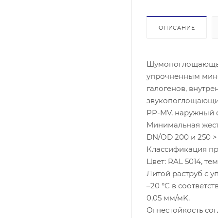
ОПИСАНИЕ
Шумопоглощающая 
упрочненным мине
галогенов, внутре
звукопоглощающи
PP-MV, наружный 
Минимальная жестк
DN/OD 200 и 250 > 
Классификация пр
Цвет: RAL 5014, т
Литой раструб с 
–20 °C в соответс
0,05 мм/мK.
Огнестойкость согл