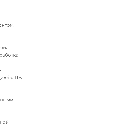
ентом,
ей.
работка
.
ией «НТ».
.
вными
ьной