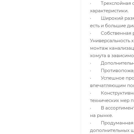
· Трехслойная си
характеристики.
· Широкий размер
есть и большие ди
· Собственная ра
Универсальность 
монтаж канализаци
хомута в зависимо
· Дополнительные
· Противопожарна
· Успешное прохо
впечатляющим пок
· Конструктивна
технических мер 
· В ассортименте
на рынке.
· Продуманная г
дополнительных ш