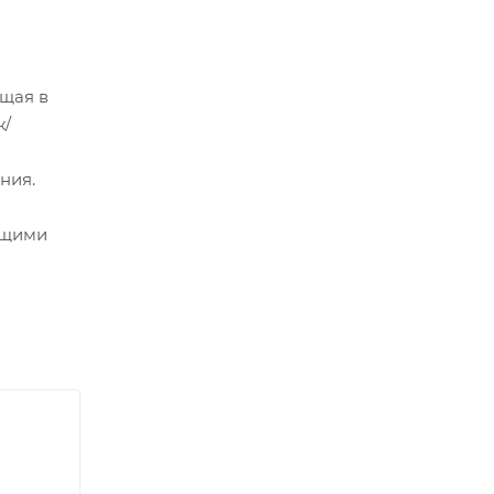
щая в
ж/
ния.
ющими