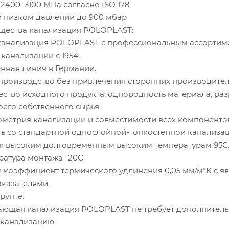
 2400–3100 MПа согласно ISO 178
и низком давлении до 900 мбар
щества канализация POLOPLAST:
анализация POLOPLAST с профессиональным ассортим
 канализации с 1954.
ная линия в Германии.
оизводство без привлечения сторонних производител
тво исходного продукта, однородность материала, раз
оего собственного сырья.
етрия канализации и совместимости всех компонентов
со стандартной однослойной-тонкостенной канализац
 высоким долговременным высоким температурам 95С
атура монтажа -20С
оэффициент термического удлинения 0,05 мм/м*К с я
казателями.
рунте.
ая канализация POLOPLAST не требует дополнител
канализацию.