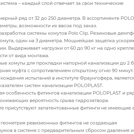
стема – каждый слой отвечает за свои технические
ный ряд от 32 до 250 диаметра. В ассортименте POL
аметры, возможности их ввоза под заказ.
зработка системы хомутов Polo Clip. Резиновые демпф
хомута, один на 3 диаметра. Мощнейшая защёлка ускор
и. Выдерживает нагрузки от 60 до 90 кг на одно крепл
сти от вида монтажа.
 хомуты для прокладки напорной канализации до 2 б
я муфта с сопротивлением открытому огню 90 минут.
ждения испытаний в институте Фраунгофера, являетс
азателем систем канализации POLOPLAST.
я особенность фитингов канализации POLOPLAST и ря
понижающих вероятность срыва гидрозатвора.
 присутствуют запатентованные фитинги не имеющие 
еометрия ревизионных фитингов не создающая
умов в системе с предварительным сбросом давления и