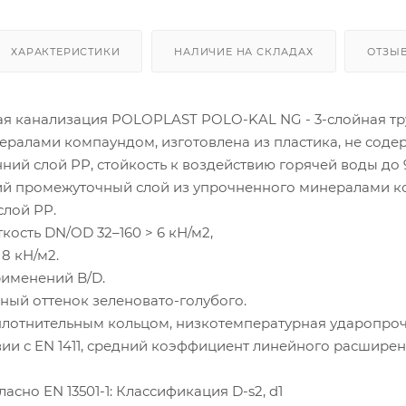
ХАРАКТЕРИСТИКИ
НАЛИЧИЕ НА СКЛАДАХ
ОТЗЫ
канализация POLOPLAST POLO-KAL NG - 3-слойная тр
ралами компаундом, изготовлена из пластика, не сод
нний слой PP, стойкость к воздействию горячей воды до 9
й промежуточный слой из упрочненного минералами к
слой PP.
ость DN/OD 32–160 > 6 кН/м2,
8 кН/м2.
именений B/D.
емный оттенок зеленовато-голубого.
уплотнительным кольцом, низкотемпературная ударопроч
твии с EN 1411, средний коэффициент линейного расширен
асно EN 13501-1: Классификация D-s2, d1