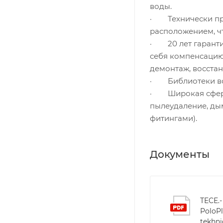
воды.
· Технически пр
расположением, ч
· 20 лет гаранти
себя компенсацию 
демонтаж, восстан
· Библиотеки все
· Широкая сфера
пылеудаление, ды
фитингами).
Документы
TECE.-
PoloPl
tekhni