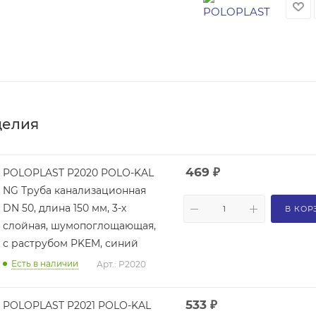
делия
469
₽
POLOPLAST P2020 POLO-KAL
NG Труба канализационная
DN 50, длина 150 мм, 3-х
В КОР
слойная, шумопоглощающая,
с раструбом PKEM, синий
Есть в наличии
Арт.: P2020
533
₽
POLOPLAST P2021 POLO-KAL