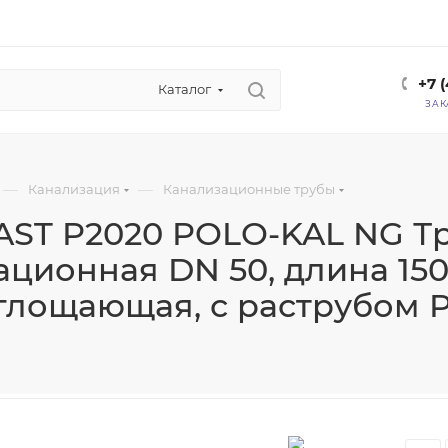
+7 
Каталог
ЗАК
—
—
Канализация
Канализационные трубы
ST P2020 POLO-KAL NG Т
ционная DN 50, длина 150 
лощающая, с раструбом 