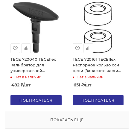
TECE 720040 TECEflex
TECE 720161 TECEflex
Калибратор для
Распорное кольцо оси
универсальной
цепи (Запасные части
металлополимерной
для арт. 720050)
Нет в наличии
Нет в наличии
трубы
482
₽
/шт
651
₽
/шт
ПОДПИСАТЬСЯ
ПОДПИСАТЬСЯ
ПОКАЗАТЬ ЕЩЕ