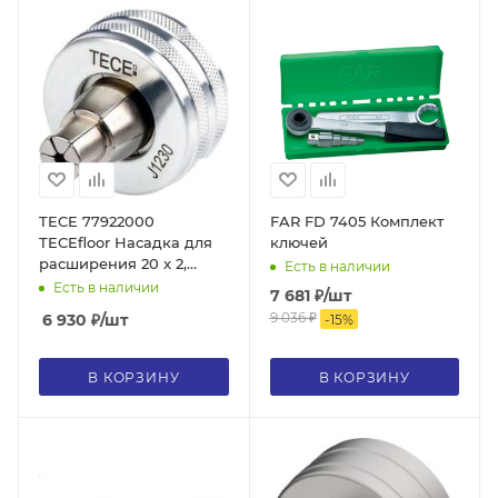
TECE 77922000
FAR FD 7405 Комплект
TECEfloor Насадка для
ключей
расширения 20 x 2,
Есть в наличии
подходит для ручного
Есть в наличии
7 681
₽
/шт
расширителя RAZ-V
9 036
₽
6 930
₽
/шт
-
15
%
В КОРЗИНУ
В КОРЗИНУ