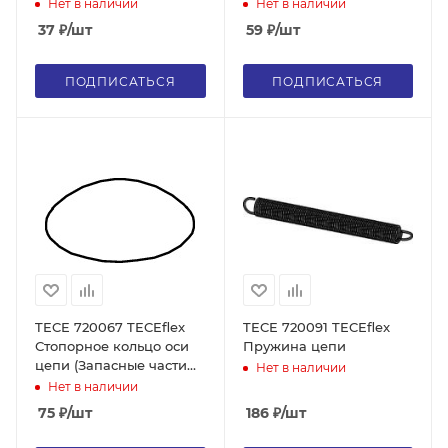
части для арт. 720050)
(Запасные части для
Нет в наличии
Нет в наличии
арт. 720050)
37
₽
/шт
59
₽
/шт
ПОДПИСАТЬСЯ
ПОДПИСАТЬСЯ
TECE 720067 TECEflex
TECE 720091 TECEflex
Стопорное кольцо оси
Пружина цепи
цепи (Запасные части
Нет в наличии
для арт. 720050)
Нет в наличии
75
₽
/шт
186
₽
/шт