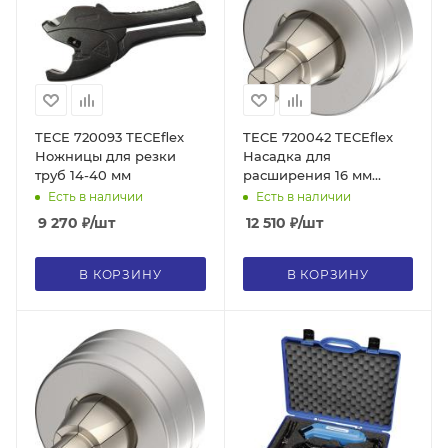
TECE 720093 TECEflex
TECE 720042 TECEflex
Ножницы для резки
Насадка для
труб 14-40 мм
расширения 16 мм
(Запасные части для
Есть в наличии
Есть в наличии
арт. 20056)
9 270
₽
/шт
12 510
₽
/шт
В КОРЗИНУ
В КОРЗИНУ