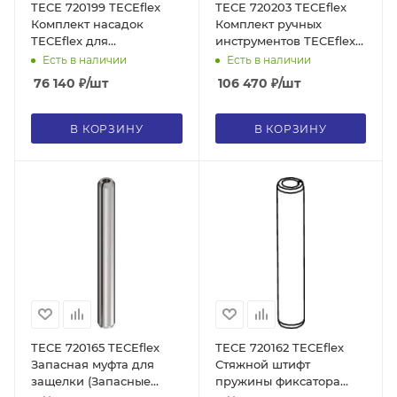
TECE 720199 TECEflex
TECE 720203 TECEflex
Комплект насадок
Комплект ручных
TECEflex для
инструментов TECEflex
электрического
для расширения труб и
Есть в наличии
Есть в наличии
инструмента Rehau
запрессовки втулок, для
76 140
₽
/шт
106 470
₽
/шт
Rautool
диаметров 16, 20, 25, 32
В КОРЗИНУ
В КОРЗИНУ
TECE 720165 TECEflex
TECE 720162 TECEflex
Запасная муфта для
Стяжной штифт
защелки (Запасные
пружины фиксатора