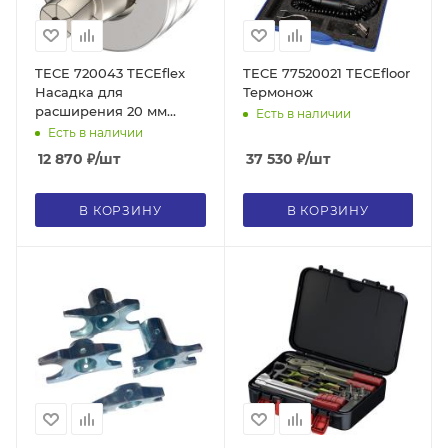
TECE 720043 TECEflex
TECE 77520021 TECEfloor
Насадка для
Термонож
расширения 20 мм
Есть в наличии
(Запасные части для
Есть в наличии
арт. 20056)
12 870
₽
/шт
37 530
₽
/шт
В КОРЗИНУ
В КОРЗИНУ