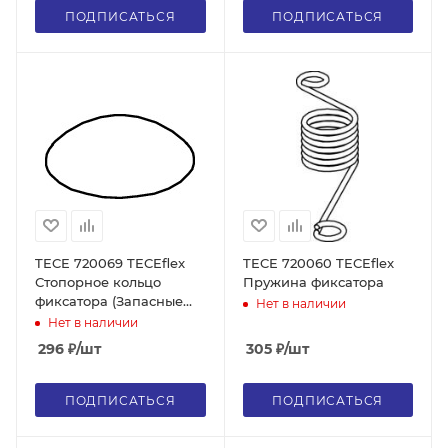
ПОДПИСАТЬСЯ
ПОДПИСАТЬСЯ
TECE 720069 TECEflex
TECE 720060 TECEflex
Стопорное кольцо
Пружина фиксатора
фиксатора (Запасные
Нет в наличии
части для арт. 720050)
Нет в наличии
296
₽
/шт
305
₽
/шт
ПОДПИСАТЬСЯ
ПОДПИСАТЬСЯ