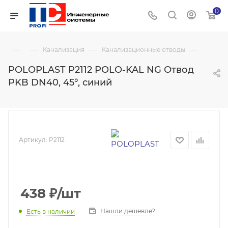
0
—
—
—
—
Канализация
Канализационные отводы
POLOPLAST P2112 POLO-KAL NG Отвод
PKB DN40, 45°, синий
Артикул:
P2112
438
₽
/шт
Нашли дешевле?
Есть в наличии