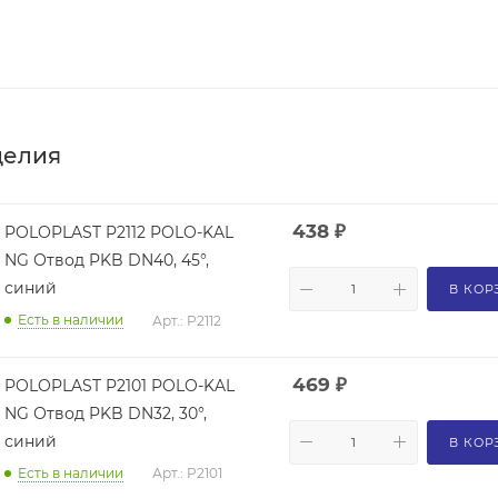
делия
438
₽
POLOPLAST P2112 POLO-KAL
NG Отвод PKB DN40, 45°,
синий
В КОР
Есть в наличии
Арт.: P2112
469
₽
POLOPLAST P2101 POLO-KAL
NG Отвод PKB DN32, 30°,
синий
В КОР
Есть в наличии
Арт.: P2101