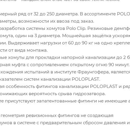
ный ряд от 32 до 250 диаметра. В ассортименте POL
аметры, возможности их ввоза под заказ.
зработка системы хомутов Polo Clip. Резиновые демпф
хомута, один на 3 диаметра. Мощнейшая защёлка ускор
и. Выдерживает нагрузки от 60 до 90 кг на одно крепл
сти от вида монтажа.
 хомуты для прокладки напорной канализации до 2 б
я муфта с сопротивлением открытому огню 90 минут.
ждения испытаний в институте Фраунгофера, являетс
азателем систем канализации POLOPLAST.
я особенность фитингов канализации POLOPLAST и ря
понижающих вероятность срыва гидрозатвора.
 присутствуют запатентованные фитинги не имеющие 
еометрия ревизионных фитингов не создающая
умов в системе с предварительным сбросом давления и