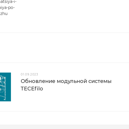
atsiya-i-
iya-po-
zhu
01.09.2023
Обновление модульной системы
TECEfilo