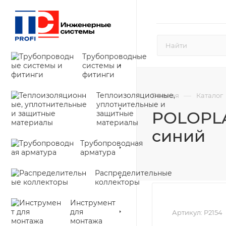
Трубопроводные
системы и
фитинги
Теплоизоляционные,
—
Главная
Каталог
уплотнительные и
POLOPLA
защитные
материалы
синий
Трубопроводная
арматура
Распределительные
коллекторы
Инструмент
для
Артикул:
P2154
монтажа