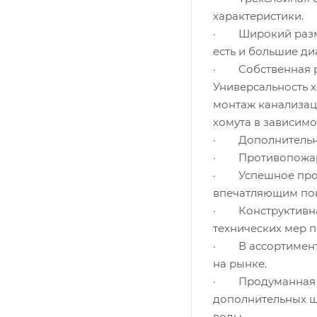
характеристики.
· Широкий размер
есть и большие ди
· Собственная ра
Универсальность 
монтаж канализаци
хомута в зависимо
· Дополнительные
· Противопожарна
· Успешное прохо
впечатляющим пок
· Конструктивна
технических мер 
· В ассортименте
на рынке.
· Продуманная г
дополнительных ш
воды.