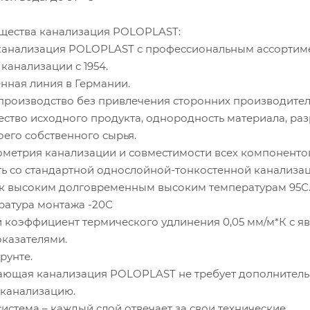
щества канализация POLOPLAST:
анализация POLOPLAST с профессиональным ассортим
 канализации с 1954.
ная линия в Германии.
оизводство без привлечения сторонних производител
тво исходного продукта, однородность материала, раз
оего собственного сырья.
етрия канализации и совместимости всех компонентов
со стандартной однослойной-тонкостенной канализац
 высоким долговременным высоким температурам 95С
атура монтажа -20С
оэффициент термического удлинения 0,05 мм/м*К с я
казателями.
рунте.
ая канализация POLOPLAST не требует дополнител
канализацию.
стема – каждый слой отвечает за свои технические