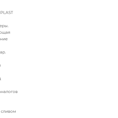
OPLAST
еры.
яющая
ение
ар.
я
д
аналогов
 сливом