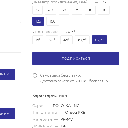
Диаметр подключения, DN/OD
—
125
32
40
50
75
90
110
125
160
Угол наклона
—
87,5°
15°
30°
45°
67,5°
87,5°
ПОДПИСАТЬСЯ
ЗИНУ
Самовывоз бесплатно.
Доставка заказа от 5000₽ - бесплатно.
Характеристики
Серия
—
POLO-KAL NG
Тип фитинга
—
Отвод PKB
ЗИНУ
Материал
—
PP-MV
Длина, мм
—
138