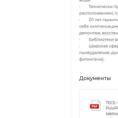
· Технически пр
расположением, ч
· 20 лет гаранти
себя компенсацию 
демонтаж, восстан
· Библиотеки все
· Широкая сфера
пылеудаление, ды
фитингами).
Документы
TECE.-
PoloPl
tekhni