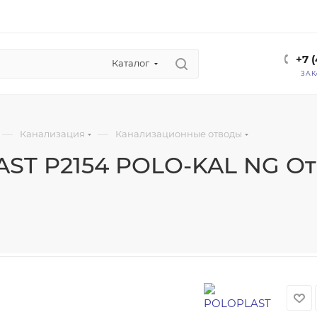
+7 
Каталог
ЗАК
—
—
Канализация
Канализационные отводы
ST P2154 POLO-KAL NG Отво