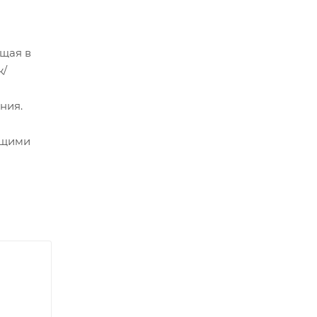
щая в
ж/
ния.
ющими