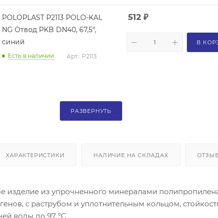
512
₽
POLOPLAST P2113 POLO-KAL
NG Отвод PKB DN40, 67,5°,
синий
В КОР
Есть в наличии
Арт.: P2113
РАЗВЕРНУТЬ
ХАРАКТЕРИСТИКИ
НАЛИЧИЕ НА СКЛАДАХ
ОТЗЫ
е изделие из упрочненного минералами полипропилена
енов, с раструбом и уплотнительным кольцом, стойкост
ей воды до 97 °C