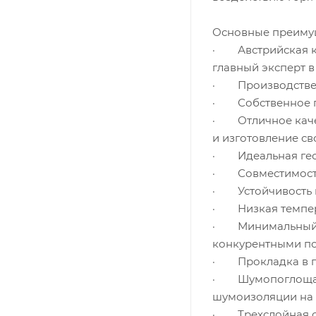
Основные преиму
· Австрийская к
главный эксперт в
· Производствен
· Собственное пр
· Отличное качес
и изготовление св
· Идеальная геом
· Совместимость 
· Устойчивость к
· Низкая темпер
· Минимальный к
конкурентными по
· Прокладка в г
· Шумопоглощающ
шумоизоляции на 
· Трехслойная си