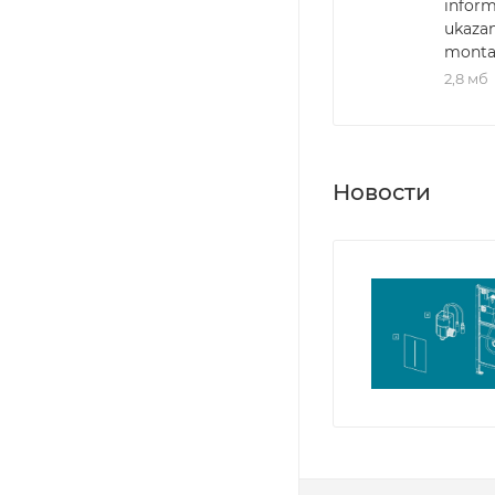
inform
ukazan
monta
2,8 мб
Новости