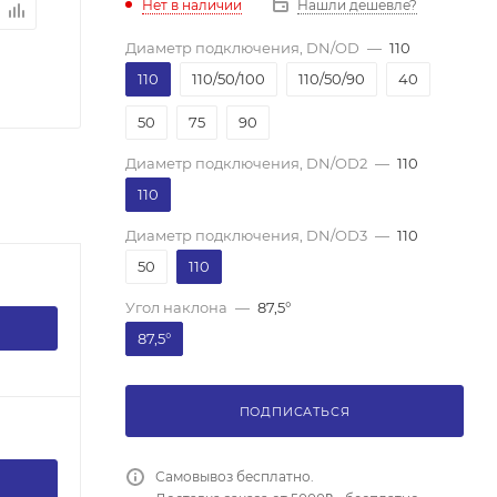
Нет в наличии
Нашли дешевле?
Диаметр подключения, DN/OD
—
110
110
110/50/100
110/50/90
40
50
75
90
Диаметр подключения, DN/OD2
—
110
110
Диаметр подключения, DN/OD3
—
110
50
110
Угол наклона
—
87,5°
87,5°
ПОДПИСАТЬСЯ
Самовывоз бесплатно.