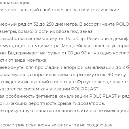
канализацию.
стема – каждый слой отвечает за свои технические
ный ряд от 32 до 250 диаметра. В ассортименте POL
аметры, возможности их ввоза под заказ.
зработка системы хомутов Polo Clip. Резиновые демпф
хомута, один на 3 диаметра. Мощнейшая защёлка ускор
и. Выдерживает нагрузки от 60 до 90 кг на одно крепл
сти от вида монтажа.
 хомуты для прокладки напорной канализации до 2 б
я муфта с сопротивлением открытому огню 90 минут.
ждения испытаний в институте Фраунгофера, являетс
азателем систем канализации POLOPLAST.
я особенность фитингов канализации POLOPLAST и ря
понижающих вероятность срыва гидрозатвора.
 присутствуют запатентованные фитинги не имеющие 
еометрия ревизионных фитингов не создающая