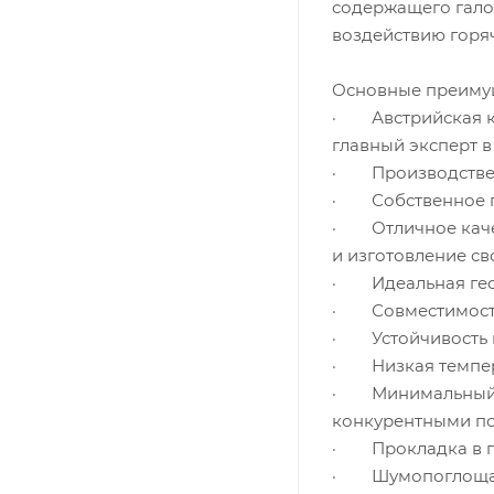
содержащего галог
воздействию горяч
Основные преиму
· Австрийская к
главный эксперт в
· Производствен
· Собственное пр
· Отличное качес
и изготовление св
· Идеальная геом
· Совместимость 
· Устойчивость к
· Низкая темпер
· Минимальный к
конкурентными по
· Прокладка в г
· Шумопоглощающ