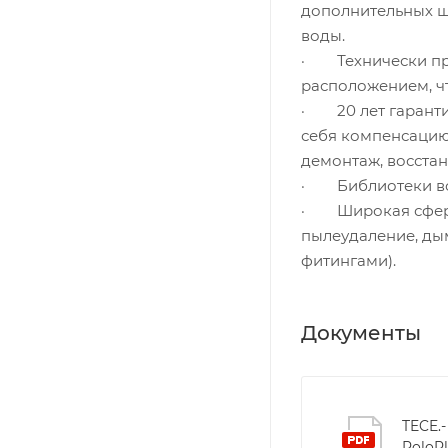
дополнительных ш
воды.
· Технически пр
расположением, ч
· 20 лет гаранти
себя компенсацию 
демонтаж, восстан
· Библиотеки все
· Широкая сфера
пылеудаление, ды
фитингами).
Документы
TECE.-
PoloPl