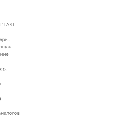
OPLAST
еры.
яющая
ение
ар.
я
д
аналогов