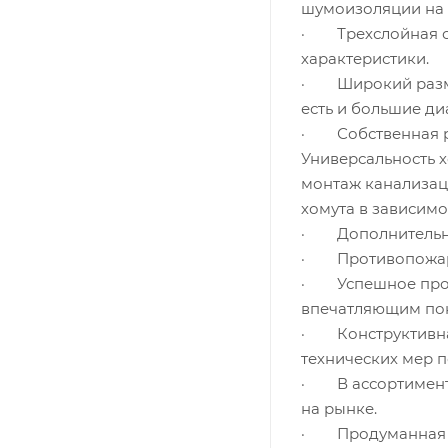
шумоизоляции на 
· Трехслойная си
характеристики.
· Широкий размер
есть и большие ди
· Собственная ра
Универсальность 
монтаж канализаци
хомута в зависимо
· Дополнительные
· Противопожарна
· Успешное прохо
впечатляющим пок
· Конструктивна
технических мер 
· В ассортименте
на рынке.
· Продуманная г