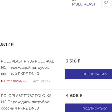
делия
3 316
₽
POLOPLAST P1786 POLO-KAL
NG Переходной патрубок,
соосный PKRZ DN40
ПОДПИСАТЬСЯ
Нет в наличии
Арт.: P1786
4 608
₽
POLOPLAST P1787 POLO-KAL
NG Переходной патрубок,
соосный PKRZ DN50
ПОДПИСАТЬСЯ