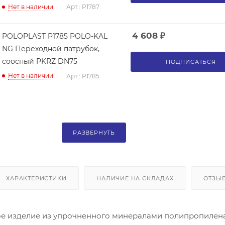
Нет в наличии
Арт.: P1787
4 608
₽
POLOPLAST P1785 POLO-KAL
NG Переходной патрубок,
соосный PKRZ DN75
ПОДПИСАТЬСЯ
Нет в наличии
Арт.: P1785
РАЗВЕРНУТЬ
ХАРАКТЕРИСТИКИ
НАЛИЧИЕ НА СКЛАДАХ
ОТЗЫ
е изделие из упрочненного минералами полипропилена