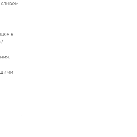
 сливом
щая в
ж/
ния.
ющими