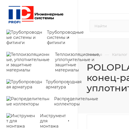
Трубопроводные
системы и
фитинги
Теплоизоляционные,
—
Главная
Каталог
уплотнительные и
POLOPLA
защитные
материалы
конец-ра
Трубопроводная
уплотни
арматура
Распределительные
коллекторы
Инструмент
для
монтажа