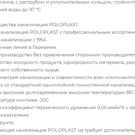
енов, с раструбом и уплотнительным кольцом, стойкост
ей воды до 97 °C
щества канализация POLOPLAST:
анализация POLOPLAST с профессиональным ассортим
 канализации с 1954.
ная линия в Германии.
оизводство без привлечения сторонних производител
тво исходного продукта, однородность материала, раз
оего собственного сырья.
етрия канализации и совместимости всех компонентов
со стандартной однослойной-тонкостенной канализац
 высоким долговременным высоким температурам 95С
атура монтажа -20С
оэффициент термического удлинения 0,05 мм/м*К с я
казателями.
рунте.
ая канализация POLOPLAST не требует дополнител