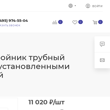
ВОЙТИ
(495) 974-55-04
0
0
0
АЗАТЬ ЗВОНОК
ройник трубный
едустановленными
й
11 020
₽
/шт