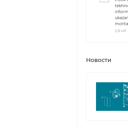
tekhni
inform
ukazan
monta
2,8 мб
Новости