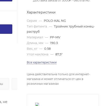
Доставка заказа от 5000₽ - бесплатно.
Характеристики
Серия
—
POLO-KAL NG
Тип фитинга
—
Тройник трубный конец-
раструб
Материал
—
PP-MV
Длина, мм
—
190.3
Вес, кг
—
0.58
Угол наклона
—
87,5°
Все характеристики
Цена действительна только для интернет-
магазина и может отличаться от цен в
розничных магазинах
ВЫ
ОПЛАТА
, не