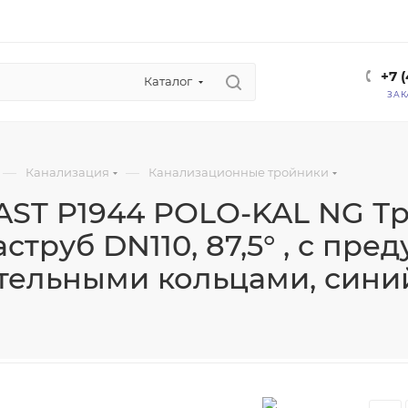
+7 
Каталог
ЗАК
—
—
Канализация
Канализационные тройники
ST P1944 POLO-KAL NG Т
струб DN110, 87,5° , с пр
тельными кольцами, сини