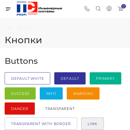
0
—
—
—
Кнопки
Buttons
DEFAULT WHITE
DEFAULT
PRIMARY
SUCCESS
INFO
WARNING
DANGER
TRANSPARENT
TRANSPARENT WITH BORDER
LINK