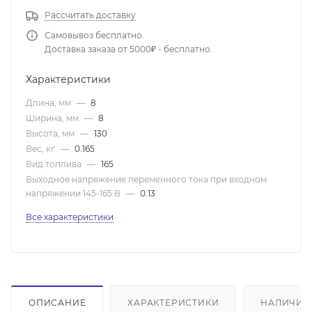
Рассчитать доставку
Самовывоз бесплатно.
Доставка заказа от 5000₽ - бесплатно.
Характеристики
Длина, мм
—
8
Ширина, мм
—
8
Высота, мм
—
130
Вес, кг
—
0.165
Вид топлива
—
165
Выходное напряжение переменного тока при входном
напряжении 145-165 В
—
0.13
Все характеристики
ОПИСАНИЕ
ХАРАКТЕРИСТИКИ
НАЛИЧИЕ