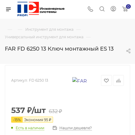
0
—
—
—
Инструмент для монтажа
—
Универсальный инструмент для монтажа
FAR FD 6250 13 Ключ монтажный ES 13
Артикул:
FD 6250 13
537
₽
/шт
632
₽
-
15
%
Экономия
95
₽
Нашли дешевле?
Есть в наличии