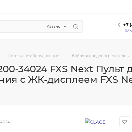
+7 
Каталог
ЗАК
—
—
Котельное оборудование
Бойлеры, водонагреватели
200-34024 FXS Next Пульт
ния с ЖК-дисплеем FXS Nex
34024