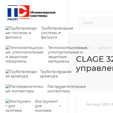
Трубопроводные
системы и
фитинги
Теплоизоляционные,
—
Главная
Каталог
уплотнительные и
CLAGE 3
защитные
материалы
управле
Трубопроводная
арматура
Распределительные
коллекторы
Инструмент
Артикул:
3200-
для
монтажа