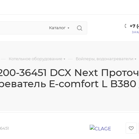
+7 
Каталог
ЗАК
—
—
Котельное оборудование
Бойлеры, водонагреватели
200-36451 DCX Next Прото
еватель E-comfort L B380 / 
6451