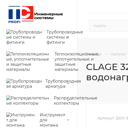
Трубопроводные
системы и
фитинги
Теплоизоляционные,
—
Главная
Каталог
уплотнительные и
CLAGE 3
защитные
материалы
водонагр
Трубопроводная
арматура
Распределительные
коллекторы
Инструмент
Артикул:
3200-3
для
монтажа