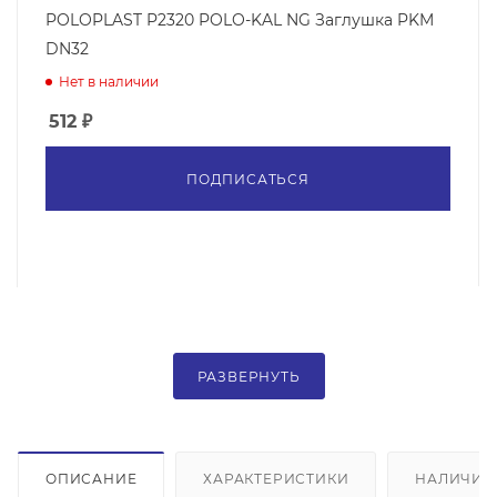
POLOPLAST P2320 POLO-KAL NG Заглушка PKM
DN32
Нет в наличии
512
₽
ПОДПИСАТЬСЯ
РАЗВЕРНУТЬ
ОПИСАНИЕ
ХАРАКТЕРИСТИКИ
НАЛИЧИЕ