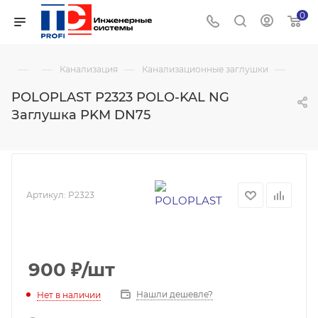
0
—
—
—
—
Канализация
Канализационные заглушки
POLOPLAST P2323 POLO-KAL NG
Заглушка PKM DN75
Артикул:
P2323
900
₽
/шт
Нашли дешевле?
Нет в наличии