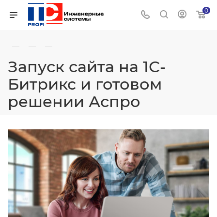
0
—
—
—
Запуск сайта на 1С-
Битрикс и готовом
решении Аспро