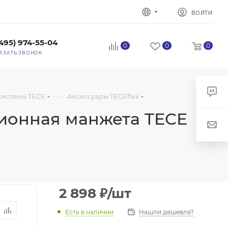
ВОЙТИ
(495) 974-55-04
0
0
0
АЗАТЬ ЗВОНОК
—
системы TECE
Аксессуары TECEflex
ционная манжета TECE
2 898
₽
/шт
Есть в наличии
Нашли дешевле?