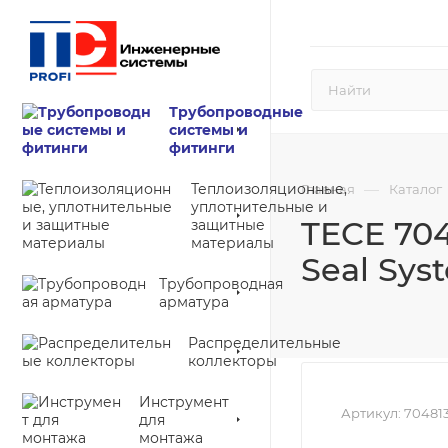
Трубопроводные
системы и
фитинги
Теплоизоляционные,
—
Главная
Каталог
уплотнительные и
TECE 70
защитные
материалы
Seal Sys
Трубопроводная
арматура
Распределительные
коллекторы
Инструмент
Артикул:
70481
для
монтажа