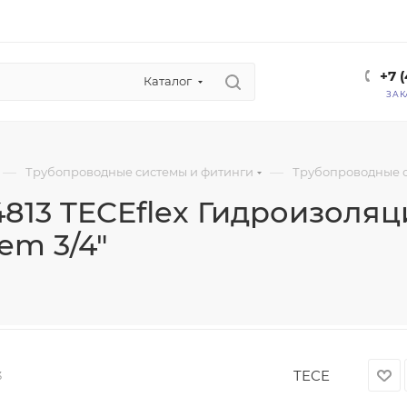
+7 
Каталог
ЗАК
—
—
Трубопроводные системы и фитинги
Трубопроводные 
4813 TECEflex Гидроизоля
tem 3/4"
TECE
3