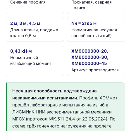
Сечение профиля
Прокатная, сварная
штанга
2 м, 3 м, 4,5 м
Nн = 2195 Н
Длина штанги, продажа
Нормативная несущая
кратно 0,5 м
способность (изгиб)
0,43 кН·м
ХМ9000000-20,
ХМ9000000-30,
Нормативный
ХМ9000000-45
изгибающий момент
Артикул производителя
Несущая способность подтверждена
независимыми испытаниями.
Профиль ХОМмет
прошёл лабораторные испытания на изгиб в
ЛИСМИиК НИИ экспериментальной механики
МГСУ (протокол №К.511-24.4 от 22.05.2024). По
схеме трёхточечного нагружения на пролёте