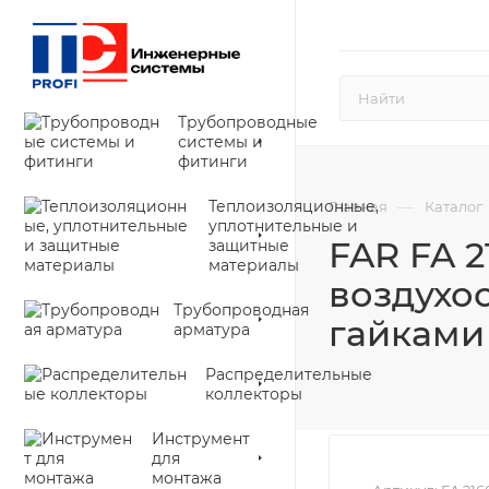
Трубопроводные
системы и
фитинги
Теплоизоляционные,
—
Главная
Каталог
уплотнительные и
FAR FA 2
защитные
материалы
воздухо
Трубопроводная
гайками
арматура
Распределительные
коллекторы
Инструмент
для
монтажа