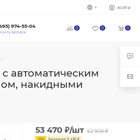
ВОЙТИ
(495) 974-55-04
0
0
0
АЗАТЬ ЗВОНОК
, с автоматическим
ном, накидными
53 470
₽
/шт
62 906
₽
-
15
%
Экономия
9 436
₽