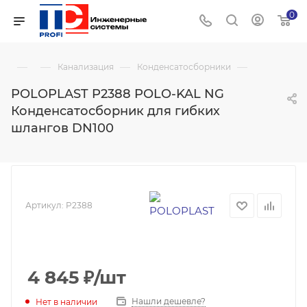
0
—
—
—
—
Канализация
Конденсатосборники
POLOPLAST P2388 POLO-KAL NG
Конденсатосборник для гибких
шлангов DN100
Артикул:
P2388
4 845
₽
/шт
Нашли дешевле?
Нет в наличии