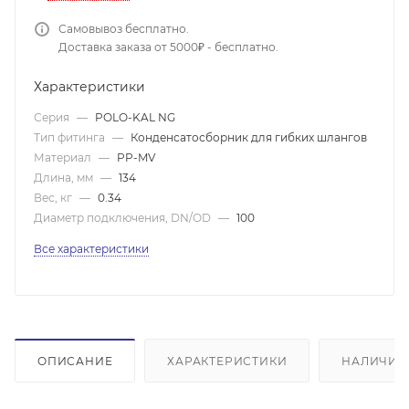
Самовывоз бесплатно.
Доставка заказа от 5000₽ - бесплатно.
Характеристики
Серия
—
POLO-KAL NG
Тип фитинга
—
Конденсатосборник для гибких шлангов
Материал
—
PP-MV
Длина, мм
—
134
Вес, кг
—
0.34
Диаметр подключения, DN/OD
—
100
Все характеристики
ОПИСАНИЕ
ХАРАКТЕРИСТИКИ
НАЛИЧИЕ