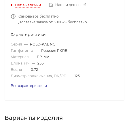
Нашли дешевле?
Нет в наличии
Самовывоз бесплатно.
Доставка заказа от 5000₽ - бесплатно.
Характеристики
Серия
—
POLO-KAL NG
Тип фитинга
—
Ревизия PKRE
Материал
—
PP-MV
Длина, мм
—
256
Вес, кг
—
0.72
Диаметр подключения, DN/OD
—
125
Все характеристики
Варианты изделия