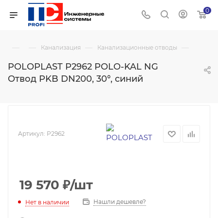
0
—
—
—
—
Канализация
Канализационные отводы
POLOPLAST P2962 POLO-KAL NG
Отвод PKB DN200, 30°, синий
Артикул:
P2962
19 570
₽
/шт
Нашли дешевле?
Нет в наличии