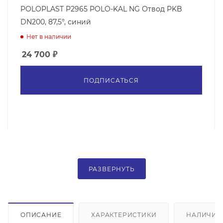
POLOPLAST P2965 POLO-KAL NG Отвод PKB
DN200, 87,5°, синий
Нет в наличии
24 700
₽
ПОДПИСАТЬСЯ
РАЗВЕРНУТЬ
ОПИСАНИЕ
ХАРАКТЕРИСТИКИ
НАЛИЧИЕ