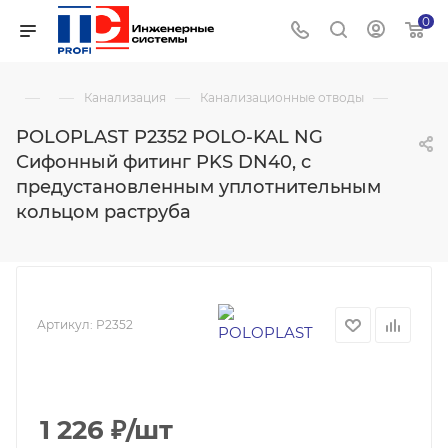
0
—
—
—
—
Канализация
Канализационные отводы
POLOPLAST P2352 POLO-KAL NG
Сифонный фитинг PKS DN40, с
предустановленным уплотнительным
кольцом раструба
Артикул:
P2352
1 226
₽
/шт