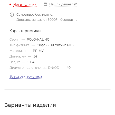
Нашли дешевле?
Нет в наличии
Самовывоз бесплатно.
Доставка заказа от 5000₽ - бесплатно.
Характеристики
Серия
—
POLO-KAL NG
Тип фитинга
—
Сифонный фитинг PKS
Материал
—
PP-MV
Длина, мм
—
54
Вес, кг
—
0.04
Диаметр подключения, DN/OD
—
40
Все характеристики
Варианты изделия