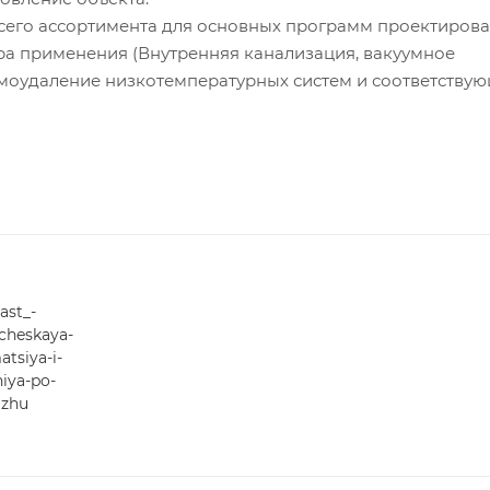
го ассортимента для основных программ проектирова
 применения (Внутренняя канализация, вакуумное
моудаление низкотемпературных систем и соответству
ast_-
cheskaya-
atsiya-i-
iya-po-
zhu