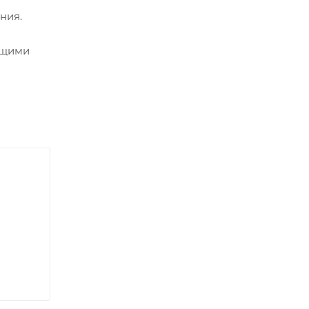
ния.
ющими