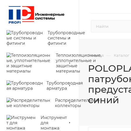
Трубопроводные
системы и
фитинги
Теплоизоляционные,
—
Главная
Каталог
уплотнительные и
POLOPLA
защитные
материалы
патрубок
Трубопроводная
предуст
арматура
синий
Распределительные
коллекторы
Инструмент
для
монтажа