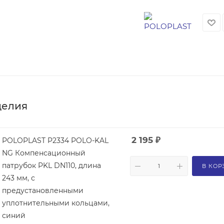
делия
2 195
₽
POLOPLAST P2334 POLO-KAL
NG Компенсационный
патрубок PKL DN110, длина
В КОР
243 мм, с
предустановленными
уплотнительными кольцами,
синий