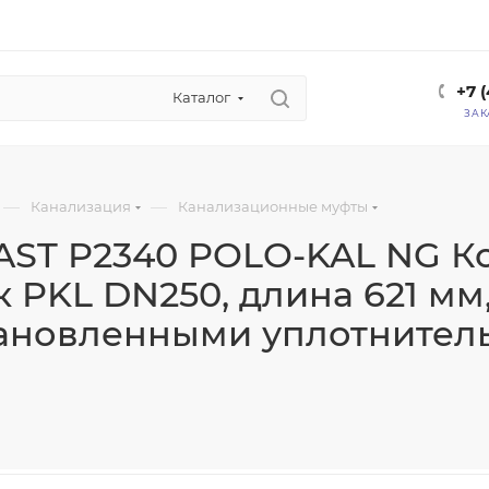
+7 
Каталог
ЗАК
—
—
Канализация
Канализационные муфты
ST P2340 POLO-KAL NG 
 PKL DN250, длина 621 мм,
ановленными уплотнител