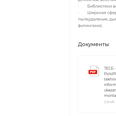
· Библиотеки все
· Широкая сфера
пылеудаление, ды
фитингами).
Документы
TECE.-
PoloPl
tekhni
inform
ukazan
monta
2,8 мб