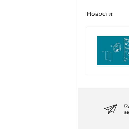
Новости
Б
а