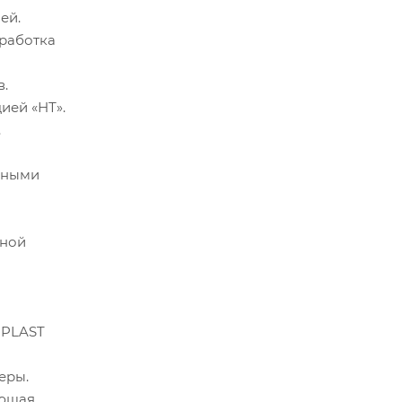
ей.
работка
.
ией «НТ».
.
вными
ьной
OPLAST
еры.
яющая