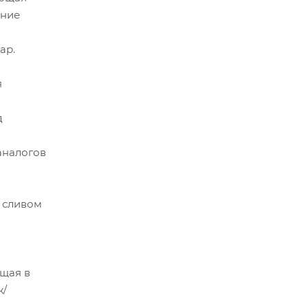
ение
ар.
я
д
аналогов
 сливом
щая в
ж/