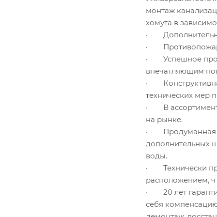
монтаж канализаци
хомута в зависимо
· Дополнительные
· Противопожарна
· Успешное прохо
впечатляющим пок
· Конструктивна
технических мер 
· В ассортименте
на рынке.
· Продуманная г
дополнительных ш
воды.
· Технически пр
расположением, ч
· 20 лет гаранти
себя компенсацию 
демонтаж, восстан