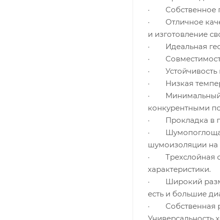
· Собственное пр
· Отличное качес
и изготовление св
· Идеальная геом
· Совместимость 
· Устойчивость к
· Низкая темпер
· Минимальный к
конкурентными по
· Прокладка в г
· Шумопоглощающ
шумоизоляции на 
· Трехслойная си
характеристики.
· Широкий размер
есть и большие ди
· Собственная ра
Универсальность 