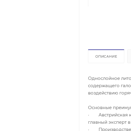
ОПИСАНИЕ
Однослойное лито
содержащего галог
воздействию горяч
Основные преиму
· Австрийская к
главный эксперт в
· Производствен