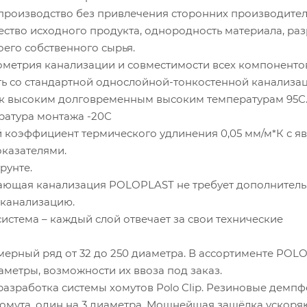
оизводство без привлечения сторонних производител
тво исходного продукта, однородность материала, раз
оего собственного сырья.
етрия канализации и совместимости всех компонентов
со стандартной однослойной-тонкостенной канализац
 высоким долговременным высоким температурам 95С
атура монтажа -20С
оэффициент термического удлинения 0,05 мм/м*К с я
казателями.
рунте.
ая канализация POLOPLAST не требует дополнител
канализацию.
стема – каждый слой отвечает за свои технические
ный ряд от 32 до 250 диаметра. В ассортименте POL
аметры, возможности их ввоза под заказ.
зработка системы хомутов Polo Clip. Резиновые демпф
хомута, один на 3 диаметра. Мощнейшая защёлка ускор