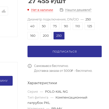
27 455
₽
/шт
Нет в наличии
Нашли дешевле?
Диаметр подключения, DN/OD
—
250
40
50
75
90
110
125
160
200
250
ПОДПИСАТЬСЯ
Самовывоз бесплатно.
Доставка заказа от 5000₽ - бесплатно.
ЗИНУ
Характеристики
Серия
—
POLO-KAL NG
Тип фитинга
—
Компенсационный
патрубок PKL
Материал
—
PP-MV