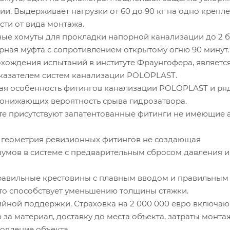
и. Выдерживает нагрузки от 60 до 90 кг на одно крепл
сти от вида монтажа.
 хомуты для прокладки напорной канализации до 2 б
я муфта с сопротивлением открытому огню 90 минут.
ждения испытаний в институте Фраунгофера, являетс
азателем систем канализации POLOPLAST.
я особенность фитингов канализации POLOPLAST и ря
понижающих вероятность срыва гидрозатвора.
 присутствуют запатентованные фитинги не имеющие 
еометрия ревизионных фитингов не создающая
умов в системе с предварительным сбросом давления и
авильные крестовины с плавным вводом и правильным
то способствует уменьшению толщины стяжки.
йной поддержки. Страховка на 2 000 000 евро включаю
за материал, доставку до места объекта, затраты монта
овление объекта.