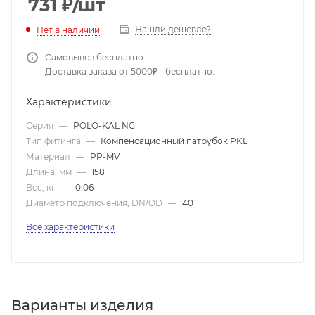
731
₽
/шт
Нашли дешевле?
Нет в наличии
Самовывоз бесплатно.
Доставка заказа от 5000₽ - бесплатно.
Характеристики
Серия
—
POLO-KAL NG
Тип фитинга
—
Компенсационный патрубок PKL
Материал
—
PP-MV
Длина, мм
—
158
Вес, кг
—
0.06
Диаметр подключения, DN/OD
—
40
Все характеристики
Варианты изделия