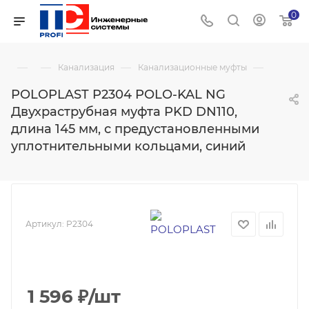
0
—
—
—
—
Канализация
Канализационные муфты
POLOPLAST P2304 POLO-KAL NG
Двухраструбная муфта PKD DN110,
длина 145 мм, с предустановленными
уплотнительными кольцами, синий
Артикул:
P2304
1 596
₽
/шт